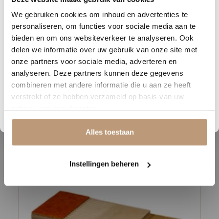
6
17
06
36
hebt om van je interieur te genieten. Deze combinatie van stijl en
We gebruiken cookies om inhoud en advertenties te
DAGEN
UREN
MINUTEN
SECONDEN
functionaliteit maakt de Parramatta een uitstekende basis voor elk
personaliseren, om functies voor sociale media aan te
Nu tijdelijk 10% korting op
interieur.
bieden en om ons websiteverkeer te analyseren. Ook
delen we informatie over uw gebruik van onze site met
jouw vloer
Kom langs bij Vloerenhuys de Veluwe om de Parramatta PVC-vloer
onze partners voor sociale media, adverteren en
zelf te ervaren en vraag vrijblijvend een offerte aan!
analyseren. Deze partners kunnen deze gegevens
Vraag snel een offerte aan en bespaar direct.
combineren met andere informatie die u aan ze heeft
verstrekt of ze hebben verzameld op basis van uw
Bekijk plak PVC vloeren
gebruik van hun diensten.
Gerelateerde producten
Alles toestaan
Instellingen beheren