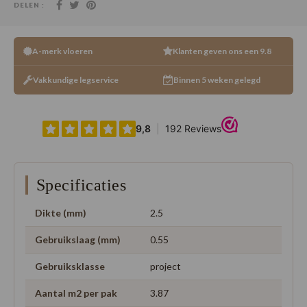
DELEN :
A-merk vloeren
Klanten geven ons een 9.8
Vakkundige legservice
Binnen 5 weken gelegd
Specificaties
Dikte (mm)
2.5
Gebruikslaag (mm)
0.55
Gebruiksklasse
project
Aantal m2 per pak
3.87