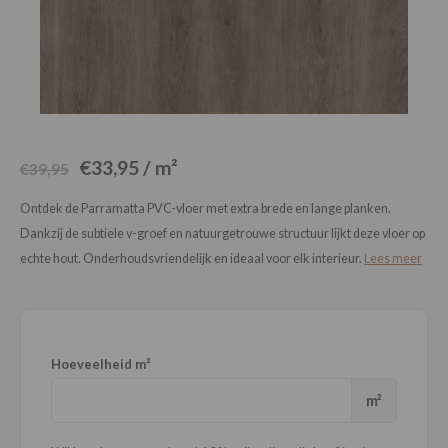
Loose Lay
Honga
€33,95 / m²
€39,95
Ontdek de Parramatta PVC-vloer met extra brede en lange planken.
Dankzij de subtiele v-groef en natuurgetrouwe structuur lijkt deze vloer op
echte hout. Onderhoudsvriendelijk en ideaal voor elk interieur.
Lees meer
Hoeveelheid m²
m²