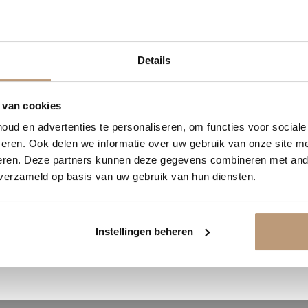
1
05
55
27
Details
DAGEN
UREN
MINUTEN
SECONDEN
Ervaringen van onze klanten
delijk 10% korting op jou
 van cookies
9.8
/ 10 op basis van 180+ reviews
ud en advertenties te personaliseren, om functies voor social
Vraag snel een offerte aan en bespaar direct.
eren. Ook delen we informatie over uw gebruik van onze site me
eren. Deze partners kunnen deze gegevens combineren met ande
Jan uit Utrecht -
 verzameld op basis van uw gebruik van hun diensten.
★★★★★
Bekijk plak PVC vloeren
en goed
Vloer perfect gelegd, en de service
was top.
Instellingen beheren
Bekijk alle reviews op Google →