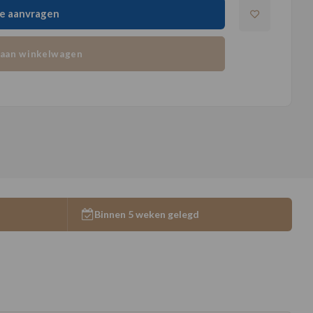
e aanvragen
aan winkelwagen
Binnen 5 weken gelegd