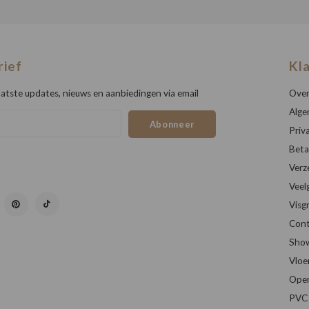
rief
Kl
atste updates, nieuws en aanbiedingen via email
Over
Alge
Abonneer
Priv
Beta
Verz
Veel
Visg
Cont
Sho
Vloe
Open
PVC 