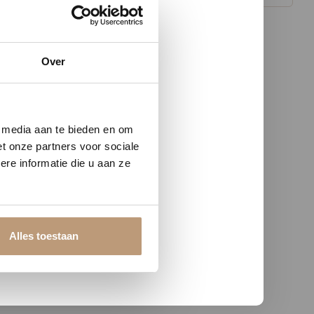
Over
w vloer
e media aan te bieden en om
t onze partners voor sociale
re informatie die u aan ze
Alles toestaan