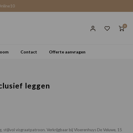
Online10
0
room
Contact
Offerte aanvragen
clusief leggen
stijlvol visgraatpatroon. Verkrijgbaar bij Vloerenhuys De Veluwe, 15