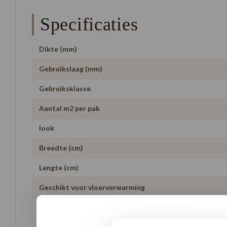
Specificaties
Dikte (mm)
Gebruikslaag (mm)
Gebruiksklasse
Aantal m2 per pak
look
Breedte (cm)
Lengte (cm)
Geschikt voor vloerverwarming
Garantie