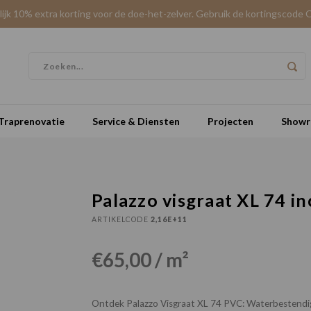
elijk 10% extra korting voor de doe-het-zelver. Gebruik de kortingscode 
Traprenovatie
Service & Diensten
Projecten
Show
Palazzo visgraat XL 74 in
ARTIKELCODE
2,16E+11
€65,00 / m²
Ontdek Palazzo Visgraat XL 74 PVC: Waterbestendig, 