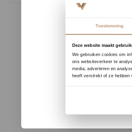
Toestemming
Nu tij
Deze website maakt gebruik
We gebruiken cookies om inho
ons websiteverkeer te analys
media, adverteren en analys
n uit Zutphen
Sophie uit Arnhem -
heeft verstrekt of ze hebben
★★
★★★★★
kwaliteit en duidelijke
Snelle levering, mooie vloer 
nicatie.
advies!