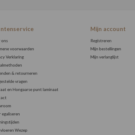
antenservice
Mijn account
 ons
Registreren
mene voorwaarden
Mijn bestellingen
acy Verklaring
Mijn verlanglijst
almethoden
enden & retourneren
gestelde vragen
raat en Hongaarse punt laminaat
act
wroom
r egaliseren
ingstijden
vloeren Wezep