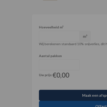
Hoeveelheid m²
m²
Wij berekenen standaard 10% snijverlies, dit ho
Aantal pakken
€0,00
Uw prijs:
Maak een afsp
Offert