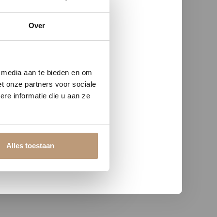
Over
w vloer
e media aan te bieden en om
t onze partners voor sociale
re informatie die u aan ze
Alles toestaan