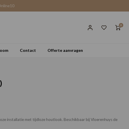
Online10
0
room
Contact
Offerte aanvragen
)
e installatie met tijdloze houtlook. Beschikbaar bij Vloerenhuys de