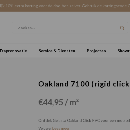
elijk 10% extra korting voor de doe-het-zelver. Gebruik de kortingscode 
Traprenovatie
Service & Diensten
Projecten
Show
Oakland 7100 (rigid click
€44,95 / m²
Ontdek Gelasta Oakland Click PVC voor een moeiteloz
Veluwe.
Lees meer