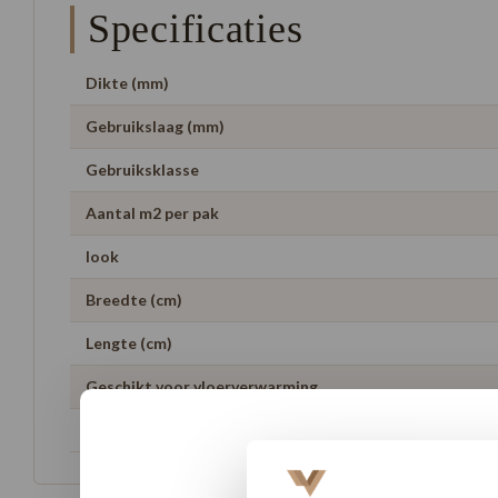
Specificaties
Dikte (mm)
Gebruikslaag (mm)
Gebruiksklasse
Aantal m2 per pak
look
Breedte (cm)
Lengte (cm)
Geschikt voor vloerverwarming
Garantie