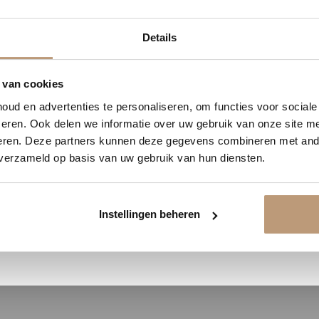
2
21
47
34
Details
DAGEN
UREN
MINUTEN
SECONDEN
Ervaringen van onze klanten
delijk 10% korting op jou
 van cookies
9.8
/ 10 op basis van 180+ reviews
ud en advertenties te personaliseren, om functies voor social
Vraag snel een offerte aan en bespaar direct.
eren. Ook delen we informatie over uw gebruik van onze site me
eren. Deze partners kunnen deze gegevens combineren met ande
Jan uit Utrecht -
 verzameld op basis van uw gebruik van hun diensten.
★★★★★
Bekijk plak PVC vloeren
en goed
Vloer perfect gelegd, en de service
Instellingen beheren
was top.
Bekijk alle reviews op Google →