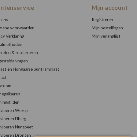
antenservice
Mijn account
 ons
Registreren
mene voorwaarden
Mijn bestellingen
acy Verklaring
Mijn verlanglijst
almethoden
enden & retourneren
gestelde vragen
raat en Hongaarse punt laminaat
act
wroom
r egaliseren
ingstijden
vloeren Wezep
vloeren Elburg
vloeren Nunspeet
vloeren Dronten