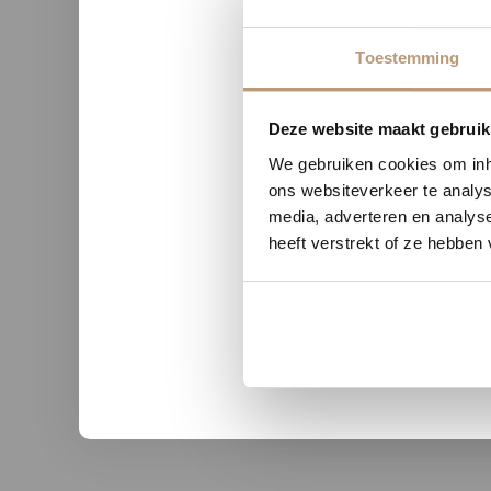
Toestemming
Nu tij
Deze website maakt gebruik
We gebruiken cookies om inho
ons websiteverkeer te analys
media, adverteren en analys
n uit Zutphen
Sophie uit Arnhem -
heeft verstrekt of ze hebben
★★
★★★★★
kwaliteit en duidelijke
Snelle levering, mooie vloer 
nicatie.
advies!