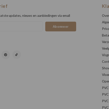
rief
Kl
atste updates, nieuws en aanbiedingen via email
Over
Alge
Abonneer
Priv
Beta
Verz
Veel
Visg
Cont
Sho
Vloe
Open
PVC 
PVC 
PVC 
PVC 