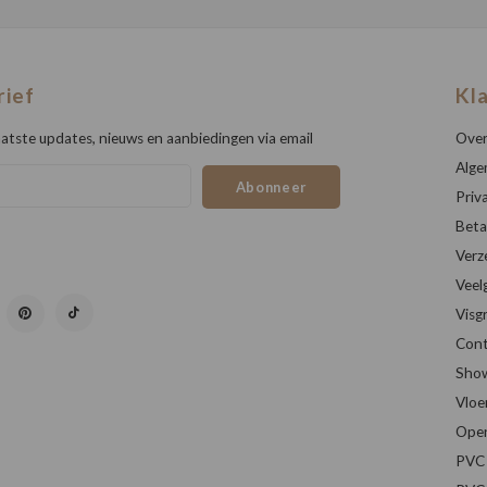
rief
Kl
atste updates, nieuws en aanbiedingen via email
Over
Alge
Abonneer
Priv
Beta
Verz
Veel
Visg
Cont
Sho
Vloe
Open
PVC 