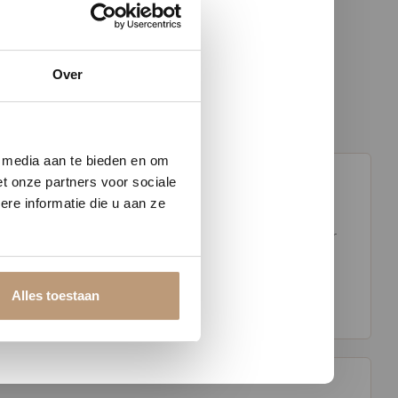
Over
w vloer
e media aan te bieden en om
t onze partners voor sociale
re informatie die u aan ze
de slijtvaste en duurzame materialen is deze mat perfect voor
n 130 cm en 200 cm. Een praktische en elegante keuze voor elke
Alles toestaan