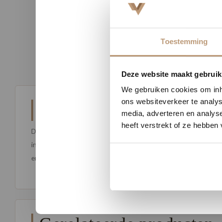
nicatie.
advies!
Toestemming
Nu tij
Deze website maakt gebruik
We gebruiken cookies om inho
ons websiteverkeer te analys
Beschrijving
media, adverteren en analys
heeft verstrekt of ze hebben
De Lobby is een hoogwaardige droogloopmat met een sterk vocht
intensief gebruik. De Lobby is verkrijgbaar in diverse stijlvolle
entree.