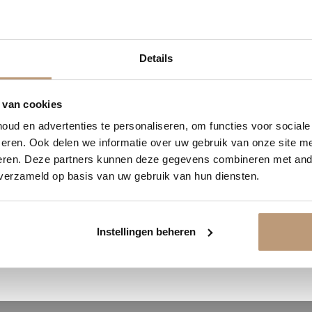
was top.
6
10
59
39
Bekijk alle reviews op Google →
Details
DAGEN
UREN
MINUTEN
SECONDEN
delijk 10% korting op jou
 van cookies
ud en advertenties te personaliseren, om functies voor social
Vraag snel een offerte aan en bespaar direct.
eren. Ook delen we informatie over uw gebruik van onze site me
eren. Deze partners kunnen deze gegevens combineren met ande
 verzameld op basis van uw gebruik van hun diensten.
absorberend vermogen, waardoor je entree schoon en droog blijft. Dankzij 
Bekijk plak PVC vloeren
 kleuren, varierend van steenrood tot antraciet, en leverbaar in breedtes va
Instellingen beheren