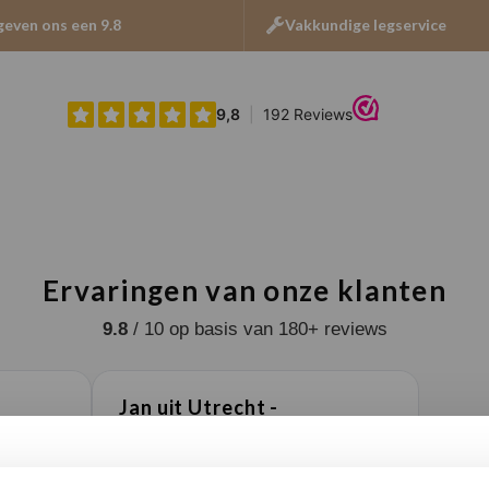
geven ons een 9.8
Vakkundige legservice
Ervaringen van onze klanten
9.8
/ 10 op basis van 180+ reviews
Jan uit Utrecht -
★★★★★
en goed
Vloer perfect gelegd, en de service