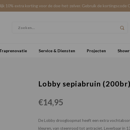
elijk 10% extra korting voor de doe-het-zelver. Gebruik de kortingscode 
Traprenovatie
Service & Diensten
Projecten
Show
Lobby sepiabruin (200br
€14,95
De Lobby droogloopmat heeft een extra vochtabsorbe
kleuren, van steenrood tot antraciet. Leverbaar in 1