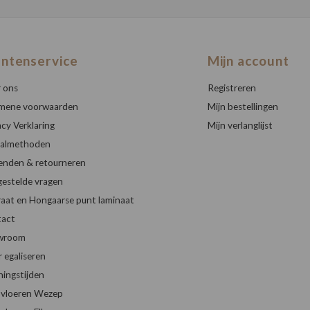
antenservice
Mijn account
 ons
Registreren
mene voorwaarden
Mijn bestellingen
acy Verklaring
Mijn verlanglijst
almethoden
enden & retourneren
gestelde vragen
raat en Hongaarse punt laminaat
act
wroom
r egaliseren
ingstijden
vloeren Wezep