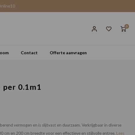
Online10
0
room
Contact
Offerte aanvragen
) per 0.1m1
rend vermogen en is slijtvast en duurzaam. Verkrijgbaar in diverse
30 cm en 200 cm breedte voor een effectieve en stijlvolle entree.
Lees