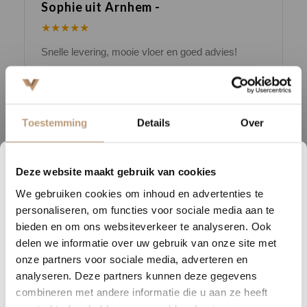
Sophie uit Arnhem -
J
★★★★★
Snelle levering, mooie vloer en goed advies!
V
Bekijk alle reviews op Google →
Toestemming
Details
Over
Beschrijving
Deze website maakt gebruik van cookies
0
13
58
04
De
Leyton PVC-vloer
biedt met zijn lange planken van 152
We gebruiken cookies om inhoud en advertenties te
DAGEN
UREN
MINUTEN
SECONDEN
centimeter een authentieke houtlook die je woonruimte optisch
personaliseren, om functies voor sociale media aan te
Nu tijdelijk 10% korting op
vergroot. De natuurlijke kleuren van deze vloer, gecombineerd met
bieden en om ons websiteverkeer te analyseren. Ook
delen we informatie over uw gebruik van onze site met
een extra matte toplaag van 0,55 mm, zorgen voor een elegante en
jouw vloer
onze partners voor sociale media, adverteren en
natuurgetrouwe uitstraling. De lange planken van de Leyton-serie
analyseren. Deze partners kunnen deze gegevens
benadrukken de beleving van een echte houten vloer, waardoor
Vraag snel een offerte aan en bespaar direct.
combineren met andere informatie die u aan ze heeft
deze PVC-vloer bijna niet van echt hout te onderscheiden is.