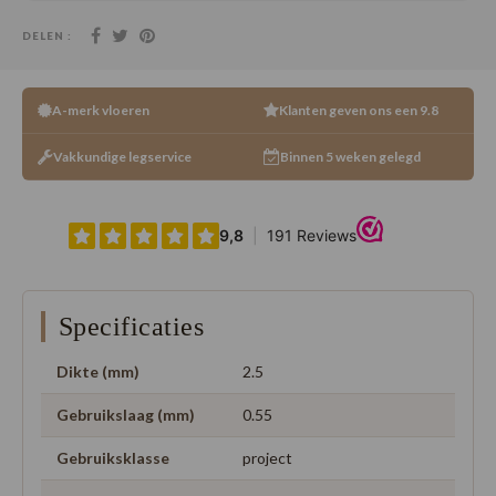
DELEN :
A-merk vloeren
Klanten geven ons een 9.8
Vakkundige legservice
Binnen 5 weken gelegd
Specificaties
Dikte (mm)
2.5
Gebruikslaag (mm)
0.55
Gebruiksklasse
project