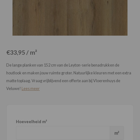
Loose Lay
Honga
€33,95 / m²
De lange planken van 152 cm van de Leyton-serie benadrukken de
houtlook en maken jouw ruimte groter. Natuurlijke kleuren met een extra
matte toplaag. Vraag vrijblijvend een offerte aan bij Vloerenhuys de
Veluwe!
Lees meer
Hoeveelheid m²
m²