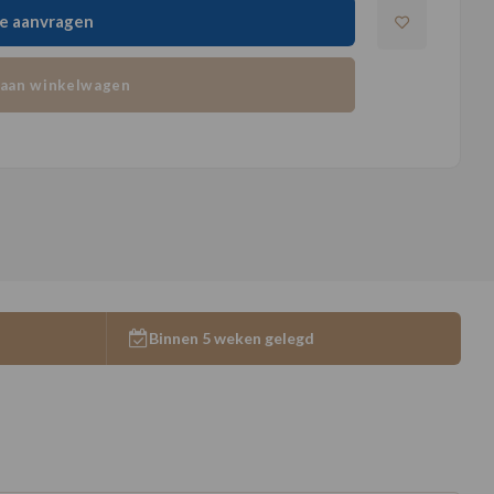
e aanvragen
aan winkelwagen
Binnen 5 weken gelegd