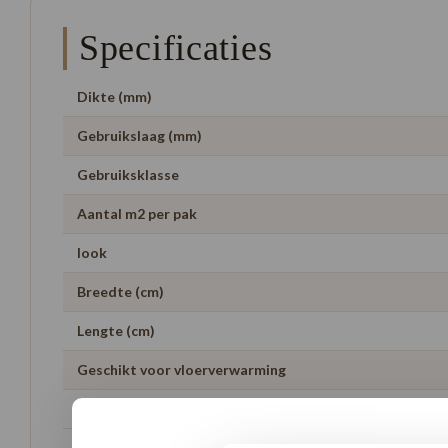
Specificaties
Dikte (mm)
Gebruikslaag (mm)
Gebruiksklasse
Aantal m2 per pak
look
Breedte (cm)
Lengte (cm)
Geschikt voor vloerverwarming
Garantie