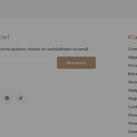
rief
Kl
atste updates, nieuws en aanbiedingen via email
Over
Alge
Abonneer
Priv
Beta
Verz
Veel
Visg
Cont
Sho
Vloe
Open