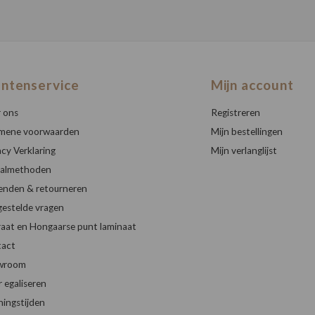
antenservice
Mijn account
 ons
Registreren
mene voorwaarden
Mijn bestellingen
acy Verklaring
Mijn verlanglijst
almethoden
enden & retourneren
gestelde vragen
raat en Hongaarse punt laminaat
act
wroom
r egaliseren
ingstijden