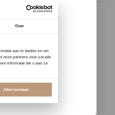
Over
w vloer
e media aan te bieden en om
t onze partners voor sociale
re informatie die u aan ze
Alles toestaan