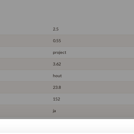
2.5
0.55
project
3.62
hout
23.8
152
ja
levenslang