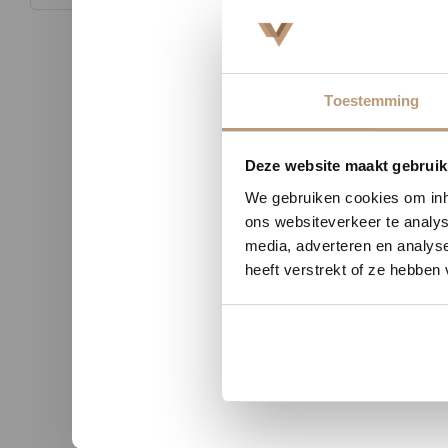
Toestemming
Nu tij
Deze website maakt gebruik
We gebruiken cookies om inho
ons websiteverkeer te analys
n uit Zutphen
Sophie uit Arnhem -
media, adverteren en analys
heeft verstrekt of ze hebben
★★
★★★★★
kwaliteit en duidelijke
Snelle levering, mooie vloer 
nicatie.
advies!