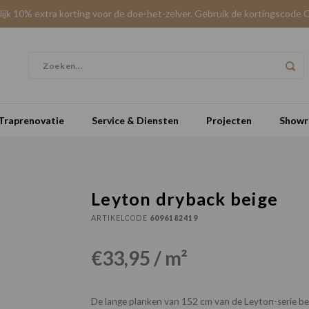
elijk 10% extra korting voor de doe-het-zelver. Gebruik de kortingscode 
Traprenovatie
Service & Diensten
Projecten
Show
Leyton dryback beige
ARTIKELCODE
6096182419
€33,95 / m²
De lange planken van 152 cm van de Leyton-serie be