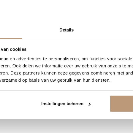
1
01
27
43
Details
DAGEN
UREN
MINUTEN
SECONDEN
Ervaringen van onze klanten
delijk 10% korting op jou
 van cookies
9.8
/ 10 op basis van 180+ reviews
ud en advertenties te personaliseren, om functies voor social
Vraag snel een offerte aan en bespaar direct.
eren. Ook delen we informatie over uw gebruik van onze site me
Jan uit Utrecht -
eren. Deze partners kunnen deze gegevens combineren met ande
 verzameld op basis van uw gebruik van hun diensten.
★★★★★
Bekijk plak PVC vloeren
en goed
Vloer perfect gelegd, en de service
was top.
Instellingen beheren
Bekijk alle reviews op Google →