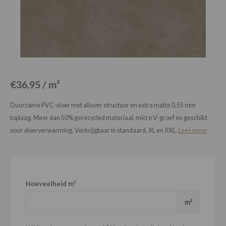
Loose Lay
Honga
€36,95 / m²
Duurzame PVC-vloer met allover structuur en extra matte 0,55 mm
toplaag. Meer dan 50% gerecycled materiaal, micro V-groef en geschikt
voor vloerverwarming. Verkrijgbaar in standaard, XL en XXL.
Lees meer
Hoeveelheid m²
m²