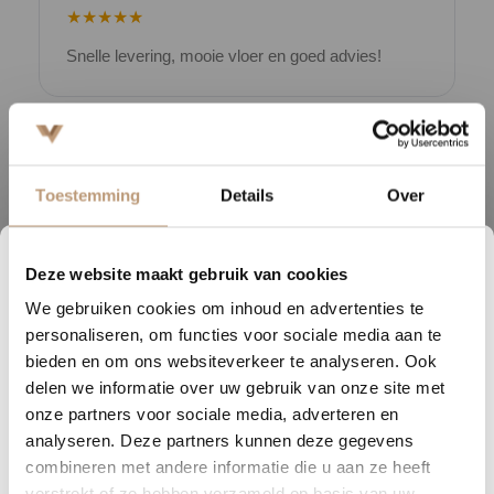
★★★★★
Snelle levering, mooie vloer en goed advies!
V
Bekijk alle reviews op Google →
Toestemming
Details
Over
Beschrijving
Deze website maakt gebruik van cookies
Deze stijlvolle PVC-vloer met allover structuur is een duurzame
6
17
03
25
keuze voor iedere woonruimte. Meer dan
50% van het materiaal is
We gebruiken cookies om inhoud en advertenties te
DAGEN
UREN
MINUTEN
SECONDEN
personaliseren, om functies voor sociale media aan te
gerecycled
, waardoor je kiest voor een vloer die zowel
Nu tijdelijk 10% korting op
bieden en om ons websiteverkeer te analyseren. Ook
milieubewust als kwalitatief is. De stroken zijn afgewerkt met een
delen we informatie over uw gebruik van onze site met
micro V-groef (4V)
, wat een subtiel, elegant lijnenspel creeert.
jouw vloer
onze partners voor sociale media, adverteren en
De
extra matte toplaag van 0,55 mm
zorgt voor een
analyseren. Deze partners kunnen deze gegevens
Vraag snel een offerte aan en bespaar direct.
combineren met andere informatie die u aan ze heeft
natuurgetrouwe uitstraling en uitstekende bescherming tegen
verstrekt of ze hebben verzameld op basis van uw
slijtage. Hierdoor blijft de vloer jarenlang mooi, zelfs bij intensief