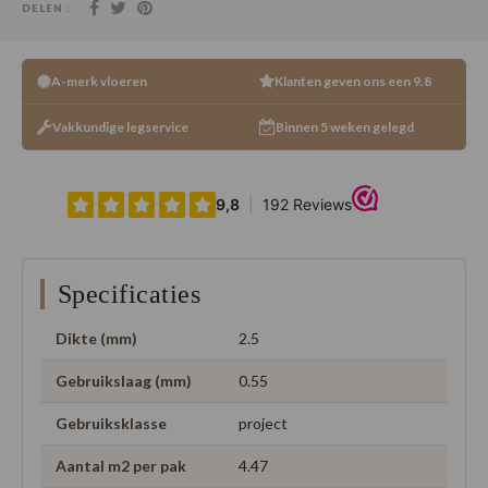
DELEN :
A-merk vloeren
Klanten geven ons een 9.8
Vakkundige legservice
Binnen 5 weken gelegd
Specificaties
Dikte (mm)
2.5
Gebruikslaag (mm)
0.55
Gebruiksklasse
project
Aantal m2 per pak
4.47