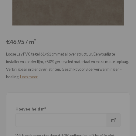
Loose Lay
Honga
€46,95 / m²
Loose Lay PVC tegel 61×61 cm met allover structuur. Eenvoudig te
installeren zonder lijm, >50% gerecycled materiaal en extra matte toplaag.
Verkrijgbaar in trendy grijstinten. Geschikt voor vloerverwarming en -
koeling.
Lees meer
Hoeveelheid m²
m²
Wij berekenen standaard 10% snijverlies, dit hoef je niet