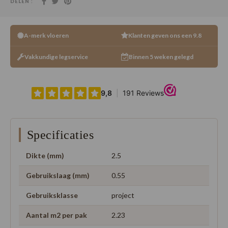
DELEN :
A-merk vloeren
Klanten geven ons een 9.8
Vakkundige legservice
Binnen 5 weken gelegd
Specificaties
Dikte (mm)
2.5
Gebruikslaag (mm)
0.55
Gebruiksklasse
project
Aantal m2 per pak
2.23