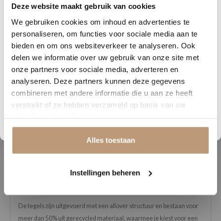
★★★★★
Deze website maakt gebruik van cookies
1
20
35
49
We gebruiken cookies om inhoud en advertenties te
Snelle levering, mooie vloer en goed advies!
V
DAGEN
UREN
MINUTEN
SECONDEN
personaliseren, om functies voor sociale media aan te
Nu tijdelijk 10% korting op
bieden en om ons websiteverkeer te analyseren. Ook
Bekijk alle reviews op Google →
delen we informatie over uw gebruik van onze site met
jouw vloer
onze partners voor sociale media, adverteren en
analyseren. Deze partners kunnen deze gegevens
Vraag snel een offerte aan en bespaar direct.
combineren met andere informatie die u aan ze heeft
Beschrijving
verstrekt of ze hebben verzameld op basis van uw
Bekijk plak PVC vloeren
gebruik van hun diensten.
Deze Loose Lay PVC tegel is ideaal voor wie snel én stijlvol wil
renoveren. De tegels hebben een formaat van 61,0 × 61,0 cm en zijn
Alles toestaan
eenvoudig te plaatsen zonder lijm of kliksysteem. Dankzij hun
gewicht, de speciale antislip-backing en een dikte van circa 5 mm
blijven ze stevig op hun plek liggen. Perfect voor situaties waarin een
Instellingen beheren
vloer snel gelegd of later eenvoudig verwijderd moet worden.
De tegels zijn uitgevoerd met een allover structuur en bestaan voor
meer dan 50% uit gerecycled materiaal, waarmee je kiest voor een