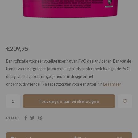
Loose Lay
Honga
€209,95
Een rolfixatie voor eenvoudige fixering van PVC-designvloeren. Een van de
trends van de afgelopen jaren op het gebied van vloerbedekking is de PVC-
designvloer. De vele mogelijkheden in design en het
onderhoudsvriendelijke aspect zorgen voor een groei in h
Lees meer
Toevoegen aan winkelwagen
DELEN: