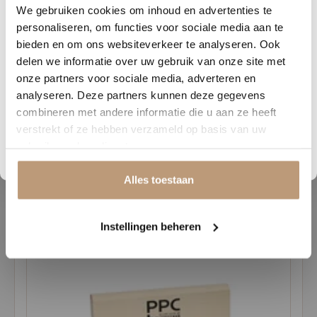
Verbruik
We gebruiken cookies om inhoud en advertenties te
DAGEN
UREN
MINUTEN
SECONDEN
personaliseren, om functies voor sociale media aan te
Vloerbedekking
Verbruik
Nu tijdelijk 10% korting op
bieden en om ons websiteverkeer te analyseren. Ook
Vinyl-designvloeren
ca 80 g/m² = 125m²
delen we informatie over uw gebruik van onze site met
Tapijttegels / modules met gladde rug
ca 80 g/m² = 125m²
jouw vloer
Tappijttegels / modules met vliesrug
ca 100 g/m² = 100m²
onze partners voor sociale media, adverteren en
analyseren. Deze partners kunnen deze gegevens
Vraag snel een offerte aan en bespaar direct.
Duurzaamheid
combineren met andere informatie die u aan ze heeft
Dit product is zeer emissiearm en heeft het emicode (EC1 PLUS)
verstrekt of ze hebben verzameld op basis van uw
Bekijk plak PVC vloeren
certificaat.
gebruik van hun diensten.
Alles toestaan
Gerelateerde producten
Instellingen beheren