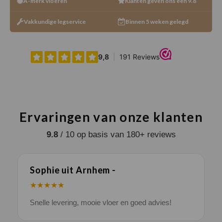
A-merk vloeren
Klanten geven ons een 9.8
Vakkundige legservice
Binnen 5 weken gelegd
Ervaringen van onze klanten
9.8
/ 10 op basis van 180+ reviews
Sophie uit Arnhem -
J
★★★★★
Snelle levering, mooie vloer en goed advies!
V