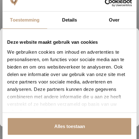
★★★★★
Snelle levering, mooie vloer en goed advies!
V
Toestemming
Details
Over
Bekijk alle reviews op Google →
Deze website maakt gebruik van cookies
0
15
56
42
We gebruiken cookies om inhoud en advertenties te
DAGEN
UREN
MINUTEN
SECONDEN
personaliseren, om functies voor sociale media aan te
Beschrijving
Nu tijdelijk 10% korting op
bieden en om ons websiteverkeer te analyseren. Ook
delen we informatie over uw gebruik van onze site met
jouw vloer
De Herringbone is de vloer voor wie houdt van een stijlvolle mix van
onze partners voor sociale media, adverteren en
klassiek en modern. Het levendige visgraatpatroon, waarbij elke
analyseren. Deze partners kunnen deze gegevens
Vraag snel een offerte aan en bespaar direct.
plank haaks op de andere wordt gelegd, geeft je interieur direct een
combineren met andere informatie die u aan ze heeft
karaktervolle en elegante uitstraling.
verstrekt of ze hebben verzameld op basis van uw
Bekijk plak PVC vloeren
gebruik van hun diensten.
Deze patroonvloer is tijdloos, sfeervol en past perfect in zowel
moderne als traditionele woonstijlen.
Alles toestaan
Verkrijgbaar bij Vloerenhuys de Veluwe. Neem contact op voor meer