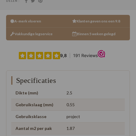
DELEN :
A-merk vloeren
Klanten geven ons een 9.8
Vakkundige legservice
Binnen 5 weken gelegd
Specificaties
Dikte (mm)
2.5
Gebruikslaag (mm)
0.55
Gebruiksklasse
project
Aantal m2 per pak
1.87