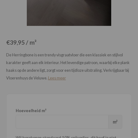
Loose Lay
Honga
€39,95 / m²
De Herringbone is een trendy visgraatvloer die een klassiek en stijlvol
karakter geeft aan elk interieur. Het levendige patroon, waarbij elke plank
haaks op de andere ligt, zorgt voor een tijdloze uitstraling. Verkrijgbaar bij
Vloerenhuys de Veluwe.
Lees meer
Hoeveelheid m²
m²
Wij berekenen standaard 10% snijverlies, dit hoef je niet