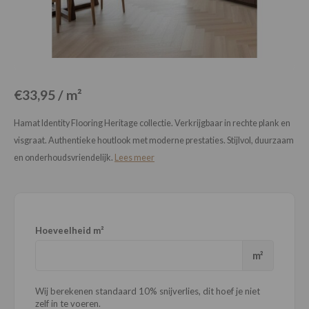
Loose Lay
Honga
€33,95 / m²
Hamat Identity Flooring Heritage collectie. Verkrijgbaar in rechte plank en
visgraat. Authentieke houtlook met moderne prestaties. Stijlvol, duurzaam
en onderhoudsvriendelijk.
Lees meer
Hoeveelheid m²
m²
Wij berekenen standaard 10% snijverlies, dit hoef je niet
zelf in te voeren.