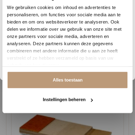
0
21
30
29
elegante dynamiek van visgraat, met de Hamat Heritage collectie
We gebruiken cookies om inhoud en advertenties te
DAGEN
UREN
MINUTEN
SECONDEN
creeer je altijd een warme, tijdloze basis in jouw interieur.
personaliseren, om functies voor sociale media aan te
Nu tijdelijk 10% korting op
bieden en om ons websiteverkeer te analyseren. Ook
Verkrijgbaar bij Vloerenhuys de Veluwe. Kom langs in onze
delen we informatie over uw gebruik van onze site met
jouw vloer
showroom of vraag vrijblijvend een staal aan om de kleur en
onze partners voor sociale media, adverteren en
structuur thuis te bekijken.
analyseren. Deze partners kunnen deze gegevens
Vraag snel een offerte aan en bespaar direct.
combineren met andere informatie die u aan ze heeft
verstrekt of ze hebben verzameld op basis van uw
Bekijk plak PVC vloeren
gebruik van hun diensten.
Gerelateerde producten
Alles toestaan
Instellingen beheren