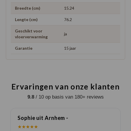
Breedte (cm)
15.24
Lengte (cm)
76.2
Geschikt voor
ja
vloerverwarming
Garantie
15 jaar
Ervaringen van onze klanten
9.8
/ 10 op basis van 180+ reviews
Sophie uit Arnhem -
J
★★★★★