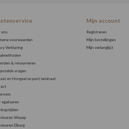
antenservice
Mijn account
 ons
Registreren
mene voorwaarden
Mijn bestellingen
acy Verklaring
Mijn verlanglijst
almethoden
enden & retourneren
gestelde vragen
raat en Hongaarse punt laminaat
act
wroom
r egaliseren
ingstijden
vloeren Wezep
vloeren Elburg