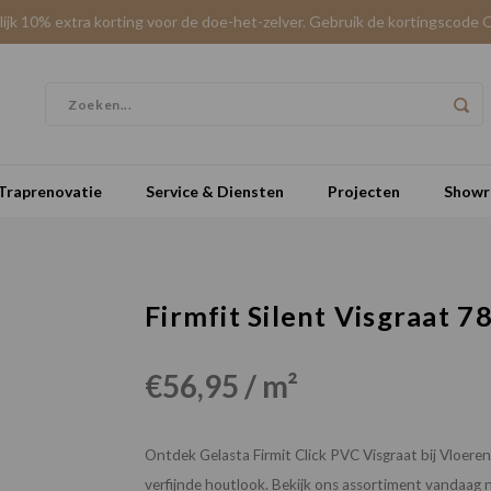
elijk 10% extra korting voor de doe-het-zelver. Gebruik de kortingscode 
Traprenovatie
Service & Diensten
Projecten
Show
Firmfit Silent Visgraat 78
€56,95 / m²
Ontdek Gelasta Firmit Click PVC Visgraat bij Vloere
verfijnde houtlook. Bekijk ons assortiment vandaag