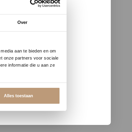
Over
w vloer
e media aan te bieden en om
t onze partners voor sociale
re informatie die u aan ze
Alles toestaan