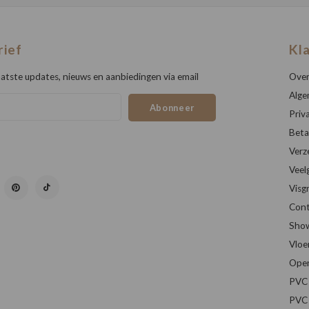
rief
Kl
atste updates, nieuws en aanbiedingen via email
Over
Alge
Abonneer
Priv
Beta
Verz
Veel
Visg
Cont
Sho
Vloe
Open
PVC 
PVC 