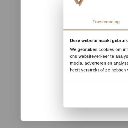
Toestemming
Nu tij
Deze website maakt gebruik
We gebruiken cookies om inho
ons websiteverkeer te analys
n uit Zutphen
Sophie uit Arnhem -
media, adverteren en analys
heeft verstrekt of ze hebben
★★
★★★★★
kwaliteit en duidelijke
Snelle levering, mooie vloer 
nicatie.
advies!