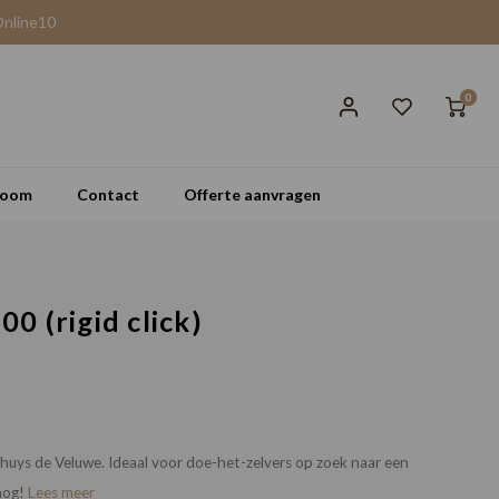
Online10
0
room
Contact
Offerte aanvragen
00 (rigid click)
nhuys de Veluwe. Ideaal voor doe-het-zelvers op zoek naar een
 nog!
Lees meer