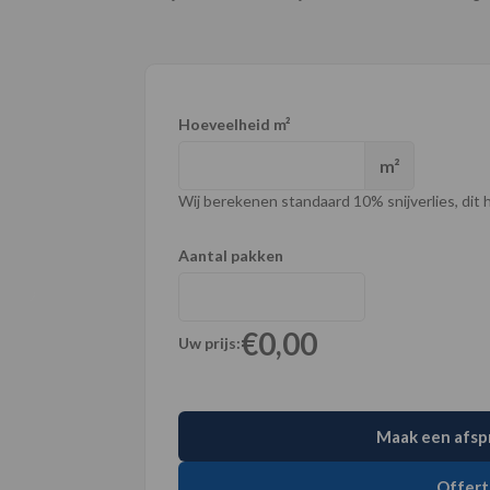
Hoeveelheid m²
m²
Wij berekenen standaard 10% snijverlies, dit ho
Aantal pakken
€0,00
Uw prijs:
Maak een afsp
Offert