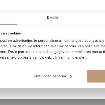
1
07
15
36
Details
DAGEN
UREN
MINUTEN
SECONDEN
Ervaringen van onze klanten
delijk 10% korting op jou
 van cookies
9.8
/ 10 op basis van 180+ reviews
ud en advertenties te personaliseren, om functies voor social
Vraag snel een offerte aan en bespaar direct.
eren. Ook delen we informatie over uw gebruik van onze site me
Jan uit Utrecht -
eren. Deze partners kunnen deze gegevens combineren met ande
 verzameld op basis van uw gebruik van hun diensten.
★★★★★
Bekijk plak PVC vloeren
en goed
Vloer perfect gelegd, en de service
was top.
Instellingen beheren
Bekijk alle reviews op Google →