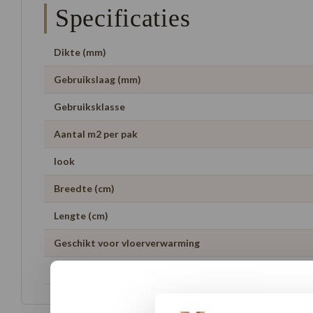
Specificaties
Dikte (mm)
Gebruikslaag (mm)
Gebruiksklasse
Aantal m2 per pak
look
Breedte (cm)
Lengte (cm)
Geschikt voor vloerverwarming
Garantie