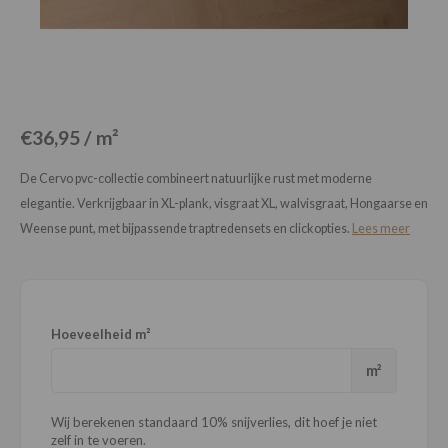
Loose Lay
Honga
€36,95 / m²
De Cervo pvc-collectie combineert natuurlijke rust met moderne
elegantie. Verkrijgbaar in XL-plank, visgraat XL, walvisgraat, Hongaarse en
Weense punt, met bijpassende traptredensets en clickopties.
Lees meer
Hoeveelheid m²
m²
Wij berekenen standaard 10% snijverlies, dit hoef je niet
zelf in te voeren.