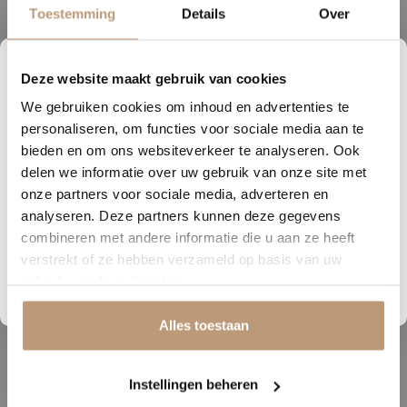
Toestemming
Details
Over
voor extra karakter met walvisgraat, Hongaarse punt of Weense
punt. Voor een perfect doorlopend geheel zijn er bijpassende
traptredensets beschikbaar.
Deze website maakt gebruik van cookies
6
22
52
51
Daarnaast zijn de XL-plank en visgraat XL ook verkrijgbaar in een
We gebruiken cookies om inhoud en advertenties te
DAGEN
UREN
MINUTEN
SECONDEN
Rigid Click variant, wat zorgt voor extra flexibiliteit en
personaliseren, om functies voor sociale media aan te
Nu tijdelijk 10% korting op
bieden en om ons websiteverkeer te analyseren. Ook
installatiegemak. Hierdoor is Cervo niet alleen geschikt voor
delen we informatie over uw gebruik van onze site met
particuliere woningen, maar ook voor projectinrichting.
jouw vloer
onze partners voor sociale media, adverteren en
Met Cervo kies je voor een elegante, veelzijdige pvc-collectie met
analyseren. Deze partners kunnen deze gegevens
Vraag snel een offerte aan en bespaar direct.
eindeloze mogelijkheden en een rustige, authentieke uitstraling die
combineren met andere informatie die u aan ze heeft
verstrekt of ze hebben verzameld op basis van uw
jarenlang mooi blijft. Verkrijgbaar bij Vloerenhuys de Veluwe
Bekijk plak PVC vloeren
gebruik van hun diensten.
Alles toestaan
Gerelateerde producten
Instellingen beheren