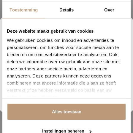
voor extra karakter met walvisgraat, Hongaarse punt of Weense
Toestemming
Details
Over
punt. Voor een perfect doorlopend geheel zijn er bijpassende
traptredensets beschikbaar.
Deze website maakt gebruik van cookies
1
10
51
38
Daarnaast zijn de XL-plank en visgraat XL ook verkrijgbaar in een
We gebruiken cookies om inhoud en advertenties te
DAGEN
UREN
MINUTEN
SECONDEN
Rigid Click variant, wat zorgt voor extra flexibiliteit en
personaliseren, om functies voor sociale media aan te
installatiegemak. Hierdoor is Cervo niet alleen geschikt voor
Nu tijdelijk 10% korting op
bieden en om ons websiteverkeer te analyseren. Ook
particuliere woningen, maar ook voor projectinrichting.
delen we informatie over uw gebruik van onze site met
jouw vloer
onze partners voor sociale media, adverteren en
Met Cervo kies je voor een elegante, veelzijdige pvc-collectie met
analyseren. Deze partners kunnen deze gegevens
Vraag snel een offerte aan en bespaar direct.
eindeloze mogelijkheden en een rustige, authentieke uitstraling die
combineren met andere informatie die u aan ze heeft
jarenlang mooi blijft. Verkrijgbaar bij Vloerenhuys de Veluwe.
verstrekt of ze hebben verzameld op basis van uw
Bekijk plak PVC vloeren
gebruik van hun diensten.
Alles toestaan
Gerelateerde producten
Instellingen beheren