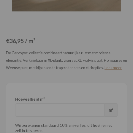
Loose Lay
Honga
€36,95 / m²
De Cervo pvc-collectie combineert natuurlijke rust met moderne
elegantie. Verkrijgbaar in XL-plank, visgraat XL, walvisgraat, Hongaarse en
Weense punt, met bijpassende traptredensets en clickopties.
Lees meer
Hoeveelheid m²
m²
Wij berekenen standaard 10% snijverlies, dit hoef je niet
zelf in te voeren.