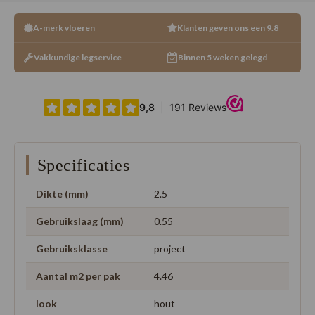
A-merk vloeren
Klanten geven ons een 9.8
Vakkundige legservice
Binnen 5 weken gelegd
Specificaties
Dikte (mm)
2.5
Gebruikslaag (mm)
0.55
Gebruiksklasse
project
Aantal m2 per pak
4.46
look
hout