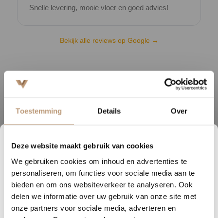
Snelle levering, mooie vloer en goed advies!
V
Bekijk alle reviews op Google →
Beschrijving
De Castell Supreme dryback PVC collectie combineert een
Toestemming
Details
Over
authentieke houtlook met moderne prestaties. De matte afwerking
en Natural Embossed toplaag zorgen voor een realistische
uitstraling die nauwelijks van echt hout te onderscheiden is.
Deze website maakt gebruik van cookies
1
16
03
56
We gebruiken cookies om inhoud en advertenties te
DAGEN
UREN
MINUTEN
SECONDEN
De vloer is verkrijgbaar in vier populaire kleuren en twee formaten:
personaliseren, om functies voor sociale media aan te
een elegante visgraat en een royale plank. De verfijnde 4-zijdige V-
Nu tijdelijk 10% korting op
bieden en om ons websiteverkeer te analyseren. Ook
groef versterkt het natuurlijke effect en geeft de vloer een luxe en
delen we informatie over uw gebruik van onze site met
jouw vloer
rustige uitstraling.
onze partners voor sociale media, adverteren en