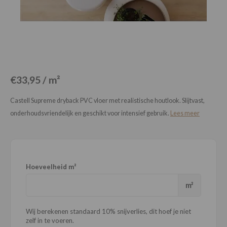
Loose Lay
Honga
€33,95 / m²
Castell Supreme dryback PVC vloer met realistische houtlook. Slijtvast,
onderhoudsvriendelijk en geschikt voor intensief gebruik.
Lees meer
Hoeveelheid m²
m²
Wij berekenen standaard 10% snijverlies, dit hoef je niet
zelf in te voeren.