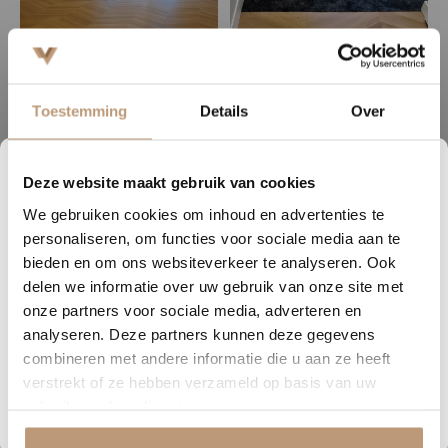
Toestemming
Details
Over
Deze website maakt gebruik van cookies
2
12
03
05
We gebruiken cookies om inhoud en advertenties te
DAGEN
UREN
MINUTEN
SECONDEN
personaliseren, om functies voor sociale media aan te
Nu tijdelijk 10% korting op
bieden en om ons websiteverkeer te analyseren. Ook
delen we informatie over uw gebruik van onze site met
jouw vloer
onze partners voor sociale media, adverteren en
analyseren. Deze partners kunnen deze gegevens
Vraag snel een offerte aan en bespaar direct.
combineren met andere informatie die u aan ze heeft
verstrekt of ze hebben verzameld op basis van uw
Bekijk plak PVC vloeren
gebruik van hun diensten.