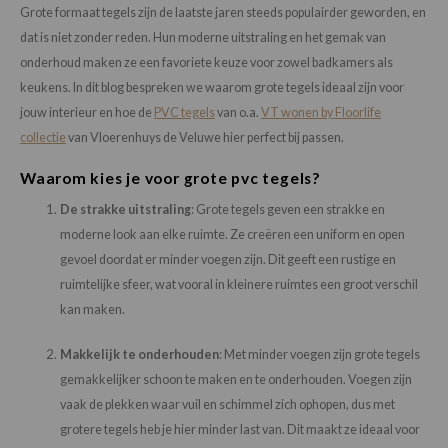
Loose Lay
Grote formaat tegels zijn de laatste jaren steeds populairder geworden, en
Honga
dat is niet zonder reden. Hun moderne uitstraling en het gemak van
onderhoud maken ze een favoriete keuze voor zowel badkamers als
keukens. In dit blog bespreken we waarom grote tegels ideaal zijn voor
jouw interieur en hoe de
PVC tegels
van o.a.
VT wonen by Floorlife
collectie
van Vloerenhuys de Veluwe hier perfect bij passen.
Waarom kies je voor grote pvc tegels?
De strakke uitstraling
: Grote tegels geven een strakke en
moderne look aan elke ruimte. Ze creëren een uniform en open
gevoel doordat er minder voegen zijn. Dit geeft een rustige en
ruimtelijke sfeer, wat vooral in kleinere ruimtes een groot verschil
kan maken.
Makkelijk te onderhouden
: Met minder voegen zijn grote tegels
gemakkelijker schoon te maken en te onderhouden. Voegen zijn
vaak de plekken waar vuil en schimmel zich ophopen, dus met
grotere tegels heb je hier minder last van. Dit maakt ze ideaal voor