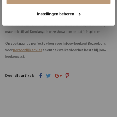
Let op de slijtvastheid, zeker als je de keuken intensief gebruikt.
Bij Vloerenhuys de Veluwe helpen we je graag bij het maken van de juiste
Instellingen beheren
keuze voor jouw keukenvloer. Of je nu voor PVC, vinyl of laminaat gaat, we
hebben een ruim assortiment aan vloeren die niet alleen praktisch zijn,
maar ook stijlvol. Kom langs in onze showroom en laat je inspireren!
Op zoek naar de perfecte vloer voor in jouw keuken? Bezoek ons
voor
persoonlijk advies
en ontdek welke vloer het beste bij jouw
keuken past.
Deel dit artikel: