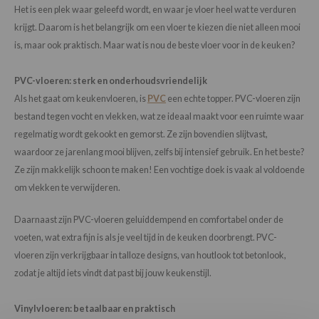
Loose Lay
Honga
Het is een plek waar geleefd wordt, en waar je vloer heel wat te verduren
krijgt. Daarom is het belangrijk om een vloer te kiezen die niet alleen mooi
is, maar ook praktisch. Maar wat is nou de beste vloer voor in de keuken?
PVC-vloeren: sterk en onderhoudsvriendelijk
Als het gaat om keukenvloeren, is
PVC
een echte topper. PVC-vloeren zijn
bestand tegen vocht en vlekken, wat ze ideaal maakt voor een ruimte waar
regelmatig wordt gekookt en gemorst. Ze zijn bovendien slijtvast,
waardoor ze jarenlang mooi blijven, zelfs bij intensief gebruik. En het beste?
Ze zijn makkelijk schoon te maken! Een vochtige doek is vaak al voldoende
om vlekken te verwijderen.
Daarnaast zijn PVC-vloeren geluiddempend en comfortabel onder de
voeten, wat extra fijn is als je veel tijd in de keuken doorbrengt. PVC-
vloeren zijn verkrijgbaar in talloze designs, van houtlook tot betonlook,
zodat je altijd iets vindt dat past bij jouw keukenstijl.
Vinylvloeren: betaalbaar en praktisch