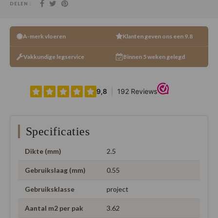
DELEN :
A-merk vloeren
Klanten geven ons een 9.8
Vakkundige legservice
Binnen 5 weken gelegd
Specificaties
Dikte (mm)
2.5
Gebruikslaag (mm)
0.55
Gebruiksklasse
project
Aantal m2 per pak
3.62