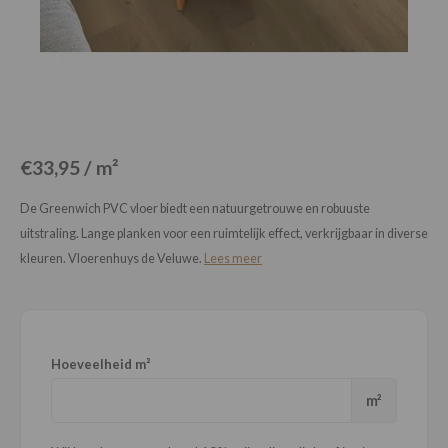
Loose Lay
Honga
€33,95 / m²
De Greenwich PVC vloer biedt een natuurgetrouwe en robuuste
uitstraling. Lange planken voor een ruimtelijk effect, verkrijgbaar in diverse
kleuren. Vloerenhuys de Veluwe.
Lees meer
Hoeveelheid m²
m²