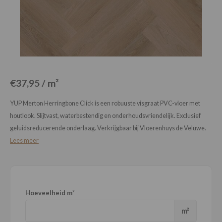
Loose Lay
Honga
€37,95 / m²
YUP Merton Herringbone Click is een robuuste visgraat PVC-vloer met
houtlook. Slijtvast, waterbestendig en onderhoudsvriendelijk. Exclusief
geluidsreducerende onderlaag. Verkrijgbaar bij Vloerenhuys de Veluwe.
Lees meer
Hoeveelheid m²
m²