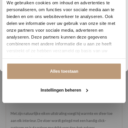
Sophie uit Arnhem -
J
We gebruiken cookies om inhoud en advertenties te
DAGEN
UREN
MINUTEN
SECONDEN
personaliseren, om functies voor sociale media aan te
★★★★★
Nu tijdelijk 10% korting op
bieden en om ons websiteverkeer te analyseren. Ook
Snelle levering, mooie vloer en goed advies!
V
delen we informatie over uw gebruik van onze site met
jouw vloer
onze partners voor sociale media, adverteren en
analyseren. Deze partners kunnen deze gegevens
Vraag snel een offerte aan en bespaar direct.
Bekijk alle reviews op Google →
combineren met andere informatie die u aan ze heeft
verstrekt of ze hebben verzameld op basis van uw
Bekijk plak PVC vloeren
gebruik van hun diensten.
Beschrijving
Alles toestaan
De YUP Merton Herringbone Click biedt het karakter van een houten
visgraatvloer, zonder het intensieve onderhoud. Deze stijlvolle PVC-
Instellingen beheren
vloer is slijtvast, waterbestendig en eenvoudig schoon te houden,
wat hem ideaal maakt voor dagelijks gebruik.
Met zijn natuurlijke eiken uitstraling voegt hij warmte en sfeer toe
aan elk interieur. De vloer wordt gelegd met een handig click-
systeem en is daardoor geschikt voor doe-het-zelvers.