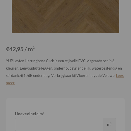
Loose Lay
Honga
€42,95 / m²
YUP Leyton Herringbone Click is een stijlvolle PVC-visgraatvloer in 6
kleuren. Eenvoudig te leggen, onderhoudsvriendelijk, waterbestendig en
stil dankzij 10 dB onderlaag. Verkrijgbaar bij Vloerenhuys de Veluwe.
Lees
meer
Hoeveelheid m²
m²