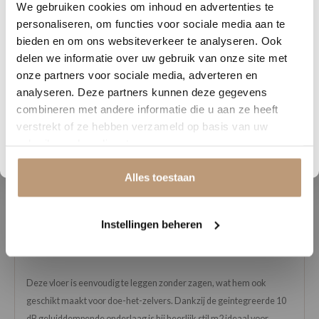
Sophie uit Arnhem -
J
We gebruiken cookies om inhoud en advertenties te
DAGEN
UREN
MINUTEN
SECONDEN
personaliseren, om functies voor sociale media aan te
★★★★★
Nu tijdelijk 10% korting op
bieden en om ons websiteverkeer te analyseren. Ook
Snelle levering, mooie vloer en goed advies!
V
delen we informatie over uw gebruik van onze site met
jouw vloer
onze partners voor sociale media, adverteren en
analyseren. Deze partners kunnen deze gegevens
Vraag snel een offerte aan en bespaar direct.
Bekijk alle reviews op Google →
combineren met andere informatie die u aan ze heeft
verstrekt of ze hebben verzameld op basis van uw
Bekijk plak PVC vloeren
gebruik van hun diensten.
Beschrijving
Alles toestaan
De YUP Leyton Herringbone Click combineert het klassieke
visgraatmotief met het gemak van moderne PVC-techniek.
Instellingen beheren
Verkrijgbaar in 6 stijlvolle kleuren en perfect voor wie houdt van een
warme uitstraling met minimale zorgen.
Deze vloer is eenvoudig te leggen zonder zagen, wat hem ook
geschikt maakt voor doe-het-zelvers. Dankzij de geintegreerde 10
dB geluiddempende onderlaag is hij heerlijk stil m2 ideaal voor