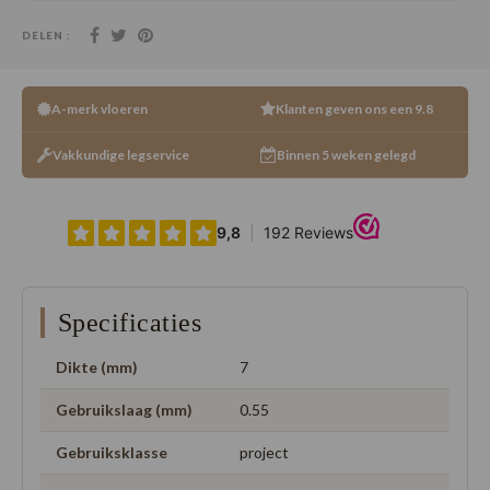
DELEN :
A-merk vloeren
Klanten geven ons een 9.8
Vakkundige legservice
Binnen 5 weken gelegd
Specificaties
Dikte (mm)
7
Gebruikslaag (mm)
0.55
Gebruiksklasse
project