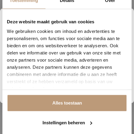
Toestemming
Details
Over
Breedte (cm)
30.50
Lengte (cm)
152.50
Deze website maakt gebruik van cookies
0
03
10
16
We gebruiken cookies om inhoud en advertenties te
Geschikt voor
DAGEN
UREN
MINUTEN
SECONDEN
ja
vloerverwarming
personaliseren, om functies voor sociale media aan te
Nu tijdelijk 10% korting op
bieden en om ons websiteverkeer te analyseren. Ook
Garantie
levenslang
delen we informatie over uw gebruik van onze site met
jouw vloer
onze partners voor sociale media, adverteren en
analyseren. Deze partners kunnen deze gegevens
Vraag snel een offerte aan en bespaar direct.
combineren met andere informatie die u aan ze heeft
verstrekt of ze hebben verzameld op basis van uw
Bekijk plak PVC vloeren
Ervaringen van onze klanten
gebruik van hun diensten.
9.8
/ 10 op basis van 180+ reviews
Alles toestaan
Sophie uit Arnhem -
J
Instellingen beheren
★★★★★