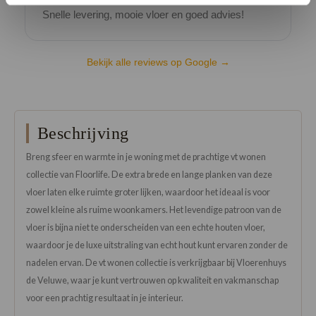
Snelle levering, mooie vloer en goed advies!
V
Bekijk alle reviews op Google →
Beschrijving
Breng sfeer en warmte in je woning met de prachtige vt wonen
collectie van Floorlife. De extra brede en lange planken van deze
vloer laten elke ruimte groter lijken, waardoor het ideaal is voor
zowel kleine als ruime woonkamers. Het levendige patroon van de
vloer is bijna niet te onderscheiden van een echte houten vloer,
waardoor je de luxe uitstraling van echt hout kunt ervaren zonder de
nadelen ervan. De vt wonen collectie is verkrijgbaar bij Vloerenhuys
de Veluwe, waar je kunt vertrouwen op kwaliteit en vakmanschap
voor een prachtig resultaat in je interieur.