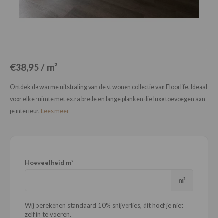
Loose Lay
Honga
€38,95 / m²
Ontdek de warme uitstraling van de vt wonen collectie van Floorlife. Ideaal
voor elke ruimte met extra brede en lange planken die luxe toevoegen aan
je interieur.
Lees meer
Hoeveelheid m²
m²
Wij berekenen standaard 10% snijverlies, dit hoef je niet
zelf in te voeren.