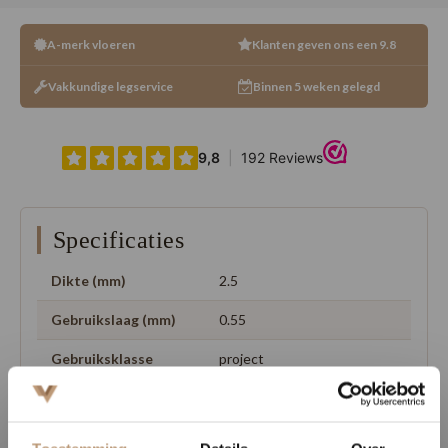
A-merk vloeren
Klanten geven ons een 9.8
Vakkundige legservice
Binnen 5 weken gelegd
Specificaties
Dikte (mm)
2.5
Gebruikslaag (mm)
0.55
Gebruiksklasse
project
Aantal m2 per pak
3.72
look
hout