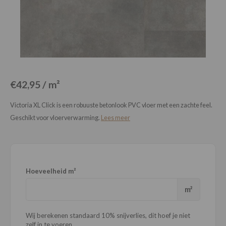
Loose Lay
Honga
€42,95 / m²
Victoria XL Click is een robuuste betonlook PVC vloer met een zachte feel.
Geschikt voor vloerverwarming.
Lees meer
Hoeveelheid m²
m²
Wij berekenen standaard 10% snijverlies, dit hoef je niet
zelf in te voeren.