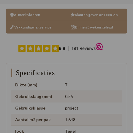
A-merk vloeren
Klanten geven ons een 9.8
Vakkundige legservice
Binnen 5 weken gelegd
Specificaties
Dikte (mm)
7
Gebruikslaag (mm)
0.55
Gebruiksklasse
project
Aantal m2 per pak
1.648
look
Tegel