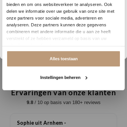
Nu tijdelijk 10% korting op
bieden en om ons websiteverkeer te analyseren. Ook
look
beton
delen we informatie over uw gebruik van onze site met
jouw vloer
Breedte (cm)
61
onze partners voor sociale media, adverteren en
analyseren. Deze partners kunnen deze gegevens
Vraag snel een offerte aan en bespaar direct.
Lengte (cm)
61
combineren met andere informatie die u aan ze heeft
verstrekt of ze hebben verzameld op basis van uw
Geschikt voor
ja
Bekijk plak PVC vloeren
vloerverwarming
gebruik van hun diensten.
Garantie
levenslang
Alles toestaan
Instellingen beheren
Ervaringen van onze klanten
9.8
/ 10 op basis van 180+ reviews
Sophie uit Arnhem -
J