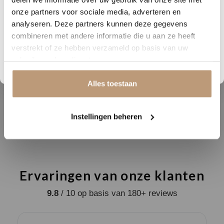
jouw vloer
Aantal m2 per pak
3.34
onze partners voor sociale media, adverteren en
look
hout
analyseren. Deze partners kunnen deze gegevens
Vraag snel een offerte aan en bespaar direct.
combineren met andere informatie die u aan ze heeft
Breedte (cm)
22.9
verstrekt of ze hebben verzameld op basis van uw
Bekijk plak PVC vloeren
gebruik van hun diensten.
Lengte (cm)
122
Geschikt voor
Alles toestaan
ja
vloerverwarming
Garantie
15
Instellingen beheren
Ervaringen van onze klanten
9.8
/ 10 op basis van 180+ reviews