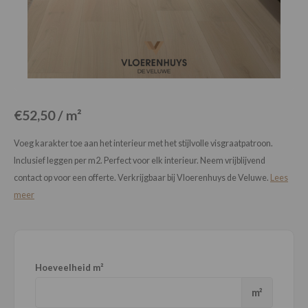
Loose Lay
Honga
€52,50 / m²
Voeg karakter toe aan het interieur met het stijlvolle visgraatpatroon.
Inclusief leggen per m2. Perfect voor elk interieur. Neem vrijblijvend
contact op voor een offerte. Verkrijgbaar bij Vloerenhuys de Veluwe.
Lees
meer
Hoeveelheid m²
m²