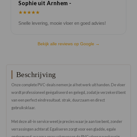
Sophie uit Arnhem -
J
★★★★★
Snelle levering, mooie vloer en goed advies!
V
Bekijk alle reviews op Google →
Beschrijving
Onze complete PVC-deals nemen je al het werk uit handen. De vloer
wordt professioneel geëgaliseerd en gelegd, zodat je verzekerd bent
van een perfect eindresultaat. strak, duurzaam en direct
gebruiksklaar.
Met deze all-in service weet je precies waar je aan toe bent, zonder
verrassingen achteraf. Egaliseren zorgt voor een gladde, egale
ondergrond, waarna onze vakmensen de PVC-vloer nauwkeurig