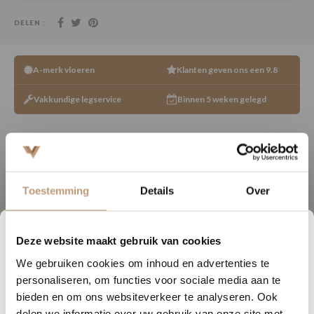
DELEN :
A-merk vloeren
Klanten geven ons een 9.8
Vakkundige legservice
Binnen 5 weken gelegd
Toestemming
Details
Over
Specificaties
Dikte (mm)
2.5
Deze website maakt gebruik van cookies
5
13
15
03
Gebruikslaag (mm)
0.55
We gebruiken cookies om inhoud en advertenties te
DAGEN
UREN
MINUTEN
SECONDEN
personaliseren, om functies voor sociale media aan te
Gebruiksklasse
project
Nu tijdelijk 10% korting op
bieden en om ons websiteverkeer te analyseren. Ook
delen we informatie over uw gebruik van onze site met