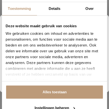
Toestemming
Details
Over
Deze website maakt gebruik van cookies
0
18
50
07
We gebruiken cookies om inhoud en advertenties te
DAGEN
UREN
MINUTEN
SECONDEN
personaliseren, om functies voor sociale media aan te
Nu tijdelijk 10% korting op
bieden en om ons websiteverkeer te analyseren. Ook
delen we informatie over uw gebruik van onze site met
jouw vloer
onze partners voor sociale media, adverteren en
analyseren. Deze partners kunnen deze gegevens
Vraag snel een offerte aan en bespaar direct.
combineren met andere informatie die u aan ze heeft
verstrekt of ze hebben verzameld op basis van uw
Bekijk plak PVC vloeren
gebruik van hun diensten.
Alles toestaan
Trapprofielset RVS 4x130cm.
Instellingen beheren