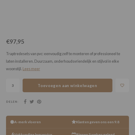
Loose Lay
Honga
€97,95
Traptredesets van pvc: eenvoudig zelf te monteren of professioneel te
laten installeren. Duurzaam, onderhoudsvriendelijk en stijlvol in elke
woonstijl.
Lees meer
Toevoegen aan winkelwagen
DELEN:
A-merk vloeren
Klanten geven ons een 9.8
Vakkundige legservice
Binnen 5 weken gelegd