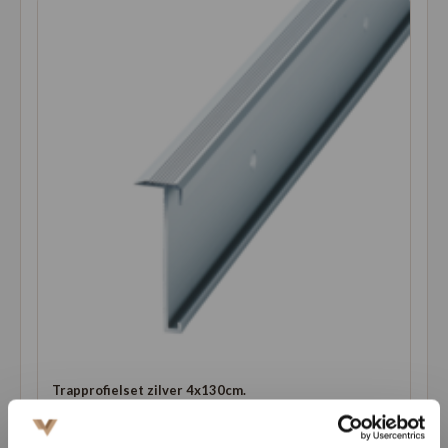
Trapprofielset zilver 4x130cm.
€69,95
Bekijk product