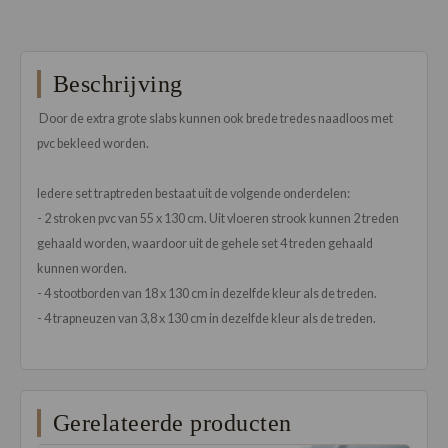
Beschrijving
Door de extra grote slabs kunnen ook brede tredes naadloos met
pvc bekleed worden.
Iedere set traptreden bestaat uit de volgende onderdelen:
- 2 stroken pvc van 55 x 130 cm. Uit vloeren strook kunnen 2 treden
gehaald worden, waardoor uit de gehele set 4 treden gehaald
kunnen worden.
- 4 stootborden van 18 x 130 cm in dezelfde kleur als de treden.
- 4 trapneuzen van 3,8 x 130 cm in dezelfde kleur als de treden.
Gerelateerde producten