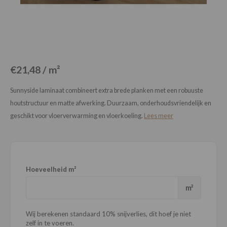
Loose Lay
Honga
€21,48 / m²
Sunnyside laminaat combineert extra brede planken met een robuuste
houtstructuur en matte afwerking. Duurzaam, onderhoudsvriendelijk en
geschikt voor vloerverwarming en vloerkoeling.
Lees meer
Hoeveelheid m²
m²
Wij berekenen standaard 10% snijverlies, dit hoef je niet
zelf in te voeren.