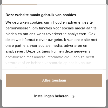
De vloer is geschikt voor gebruik in combinatie met
vloerverwarming en vloerkoeling, zodat u het hele jaar door geniet
Deze website maakt gebruik van cookies
1
16
10
07
van een aangenaam binnenklimaat. Daarnaast is het laminaat
We gebruiken cookies om inhoud en advertenties te
DAGEN
UREN
MINUTEN
SECONDEN
eenvoudig te onderhouden, waardoor u meer tijd overhoudt om van
personaliseren, om functies voor sociale media aan te
uw interieur te genieten.
Nu tijdelijk 10% korting op
bieden en om ons websiteverkeer te analyseren. Ook
delen we informatie over uw gebruik van onze site met
jouw vloer
Verkrijgbaar in diverse natuurlijke kleuren, zodat er altijd een
onze partners voor sociale media, adverteren en
uitvoering is die perfect aansluit bij uw woon- of werkruimte. Met zijn
analyseren. Deze partners kunnen deze gegevens
Vraag snel een offerte aan en bespaar direct.
robuuste uitstraling, duurzame kwaliteit en onderhoudsvriendelijke
combineren met andere informatie die u aan ze heeft
eigenschappen vormt deze laminaatvloer een stijlvolle basis waar u
verstrekt of ze hebben verzameld op basis van uw
Bekijk plak PVC vloeren
jarenlang plezier van heeft.
gebruik van hun diensten.
Alles toestaan
Gerelateerde producten
Instellingen beheren