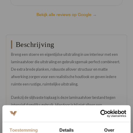
Bekijk alle reviews op Google →
Beschrijving
Breng een stoere en eigentijdse uitstraling in uw interieur met een
laminaatvloer die uitstraling en gebruiksgemak perfect combineert.
De extra brede planken, robuuste allover structuur en matte
afwerking zorgen voor een realistische houtlook en geven iedere
ruimte een rustige, ruimtelijke uitstraling.
Dankzij de slijtvaste toplaag is deze laminaatvloer bestand tegen
intensief dagelijks gebruik. Hierdoor is hij niet alleen een
uitstekende keuze voor drukke huishoudens, maar ook zeer
geschikt voor commerciële ruimtes waar duurzaamheid en
onderhoudsgemak belangrijk zijn.
Toestemming
Details
Over