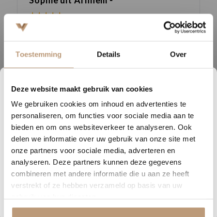
★★★★★
Snelle levering, mooie vloer en goed advies!
V
Toestemming
Details
Over
Bekijk alle reviews op Google →
Deze website maakt gebruik van cookies
1
05
51
27
We gebruiken cookies om inhoud en advertenties te
DAGEN
UREN
MINUTEN
SECONDEN
Beschrijving
personaliseren, om functies voor sociale media aan te
Nu tijdelijk 10% korting op
bieden en om ons websiteverkeer te analyseren. Ook
Deze vloer is verkrijgbaar in vier prachtige eikentinten en leverbaar
delen we informatie over uw gebruik van onze site met
jouw vloer
als lange plank of visgraat. Zo kies je voor een ruimtelijk of juist
onze partners voor sociale media, adverteren en
klassiek karakter, of combineer je beide varianten voor een
analyseren. Deze partners kunnen deze gegevens
Vraag snel een offerte aan en bespaar direct.
harmonieus geheel.
combineren met andere informatie die u aan ze heeft
verstrekt of ze hebben verzameld op basis van uw
Dankzij het slimme clicksysteem en de geintegreerde
Bekijk plak PVC vloeren
gebruik van hun diensten.
geluiddempende onderlaag is de vloer eenvoudig te leggen, zonder
lijm. De Sierra Rigid Click voldoet bovendien aan de 10 dB