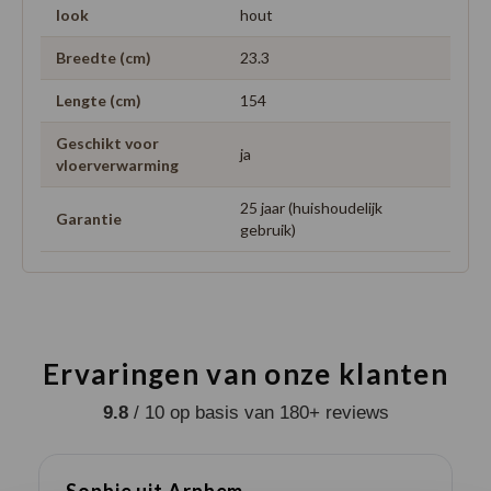
look
hout
Breedte (cm)
23.3
Lengte (cm)
154
Geschikt voor
ja
vloerverwarming
25 jaar (huishoudelijk
Garantie
gebruik)
Ervaringen van onze klanten
9.8
/ 10 op basis van 180+ reviews
Sophie uit Arnhem -
J