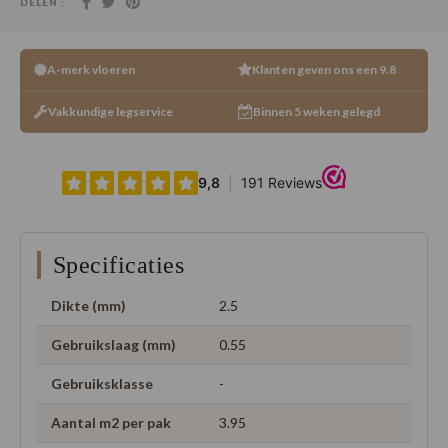
DELEN :
A-merk vloeren
Klanten geven ons een 9.8
Vakkundige legservice
Binnen 5 weken gelegd
Specificaties
Dikte (mm)
2.5
Gebruikslaag (mm)
0.55
Gebruiksklasse
-
Aantal m2 per pak
3.95