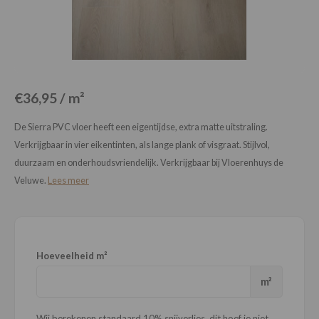
Loose Lay
Honga
€36,95 / m²
De Sierra PVC vloer heeft een eigentijdse, extra matte uitstraling.
Verkrijgbaar in vier eikentinten, als lange plank of visgraat. Stijlvol,
duurzaam en onderhoudsvriendelijk. Verkrijgbaar bij Vloerenhuys de
Veluwe.
Lees meer
Hoeveelheid m²
m²
Wij berekenen standaard 10% snijverlies, dit hoef je niet