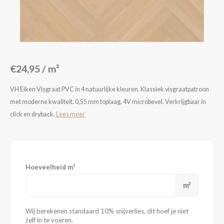
Loose Lay
Honga
€24,95 / m²
VH Eiken Visgraat PVC in 4 natuurlijke kleuren. Klassiek visgraatpatroon
met moderne kwaliteit. 0,55 mm toplaag, 4V microbevel. Verkrijgbaar in
click en dryback.
Lees meer
Hoeveelheid m²
m²
Wij berekenen standaard 10% snijverlies, dit hoef je niet
zelf in te voeren.