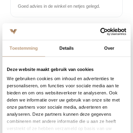
Goed advies in de winkel en netjes gelegd.
M
Bekijk alle reviews op Google →
Toestemming
Details
Over
Beschrijving
Voeg karakter en elegantie toe aan het interieur met het stijlvolle
Deze website maakt gebruik van cookies
1
02
52
14
visgraatpatroon van de VH Eiken Visgraat PVC-collectie. Deze vloer
We gebruiken cookies om inhoud en advertenties te
DAGEN
UREN
MINUTEN
SECONDEN
combineert een klassieke uitstraling met moderne kwaliteit en is
personaliseren, om functies voor sociale media aan te
verkrijgbaar in 4 rustige, natuurlijke kleuren – van warm beige tot
Nu tijdelijk 10% korting op
bieden en om ons websiteverkeer te analyseren. Ook
diep gerookte tinten – die naadloos aansluiten bij vrijwel elke
delen we informatie over uw gebruik van onze site met
jouw vloer
woonstijl.
onze partners voor sociale media, adverteren en
analyseren. Deze partners kunnen deze gegevens
Vraag snel een offerte aan en bespaar direct.
Dankzij de
slijtvaste toplaag van 0,55 mm
en de
subtiele 4V
combineren met andere informatie die u aan ze heeft
micro-bevel
krijgen de planken een realistische, verfijnde
verstrekt of ze hebben verzameld op basis van uw
Bekijk plak PVC vloeren
uitstraling. Het visgraatmotief geeft de ruimte direct meer diepte en