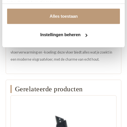
gebruik van hun diensten.
luxe, zonder dat dit ten koste gaat van gebruiksgemak.
Alles toestaan
De VH Eiken Visgraat is beschikbaar in twee varianten:
• Dryback – strak verlijmd voor een naadloze afwerking
• Click – eenvoudig zelf te installeren zonder lijm
Instellingen beheren
Onderhoudsvriendelijk, duurzaam en geschikt voor
vloerverwarming en -koeling: deze vloer biedt alles wat je zoekt in
een moderne visgraatvloer, met de charme van echt hout.
Gerelateerde producten