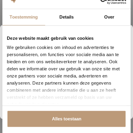
look
Toestemming
Details
Over
Breedte (cm)
11.9
Lengte (cm)
59.5
Deze website maakt gebruik van cookies
Geschikt voor
0
20
59
50
vloerverwarming
We gebruiken cookies om inhoud en advertenties te
DAGEN
UREN
MINUTEN
SECONDEN
personaliseren, om functies voor sociale media aan te
Garantie
Nu tijdelijk 10% korting op
bieden en om ons websiteverkeer te analyseren. Ook
delen we informatie over uw gebruik van onze site met
jouw vloer
onze partners voor sociale media, adverteren en
analyseren. Deze partners kunnen deze gegevens
Vraag snel een offerte aan en bespaar direct.
combineren met andere informatie die u aan ze heeft
Ervaringen van onze klanten
verstrekt of ze hebben verzameld op basis van uw
Bekijk plak PVC vloeren
gebruik van hun diensten.
9.8
/ 10 op basis van 180+ reviews
Alles toestaan
Sophie uit Arnhem -
J