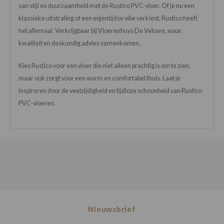
van stijl en duurzaamheid met de Rustico PVC-vloer. Of je nu een
klassieke uitstraling of een eigentijdse vibe verkiest, Rustico heeft
het allemaal. Verkrijgbaar bij Vloerenhuys De Veluwe, waar
kwaliteit en deskundig advies samenkomen.
Kies Rustico voor een vloer die niet alleen prachtig is om te zien,
maar ook zorgt voor een warm en comfortabel thuis. Laat je
inspireren door de veelzijdigheid en tijdloze schoonheid van Rustico
PVC-vloeren.
Nieuwsbrief