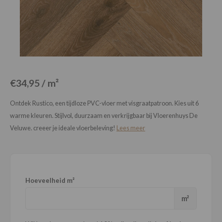
Loose Lay
Honga
€34,95 / m²
Ontdek Rustico, een tijdloze PVC-vloer met visgraatpatroon. Kies uit 6
warme kleuren. Stijlvol, duurzaam en verkrijgbaar bij Vloerenhuys De
Veluwe. creeer je ideale vloerbeleving!
Lees meer
Hoeveelheid m²
m²