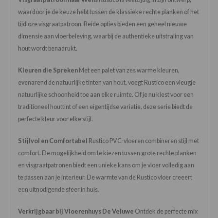
waardoor je de keuze hebt tussen de klassieke rechte planken of het
tijdloze visgraatpatroon. Beide opties bieden een geheel nieuwe
dimensie aan vloerbeleving, waarbij de authentieke uitstraling van
hout wordt benadrukt.
Kleuren die Spreken
Met een palet van zes warme kleuren,
evenarend de natuurlijke tinten van hout, voegt Rustico een vleugje
natuurlijke schoonheid toe aan elke ruimte. Of je nu kiest voor een
traditioneel houttint of een eigentijdse variatie, deze serie biedt de
perfecte kleur voor elke stijl.
Stijlvol en Comfortabel
Rustico PVC-vloeren combineren stijl met
comfort. De mogelijkheid om te kiezen tussen grote rechte planken
en visgraatpatronen biedt een unieke kans om je vloer volledig aan
te passen aan je interieur. De warmte van de Rustico vloer creeert
een uitnodigende sfeer in huis.
Verkrijgbaar bij Vloerenhuys De Veluwe
Ontdek de perfecte mix