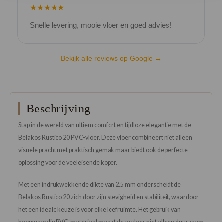
★★★★★
Snelle levering, mooie vloer en goed advies!
V
Bekijk alle reviews op Google →
Beschrijving
Stap in de wereld van ultiem comfort en tijdloze elegantie met de
Belakos Rustico 20 PVC-vloer. Deze vloer combineert niet alleen
visuele pracht met praktisch gemak maar biedt ook de perfecte
oplossing voor de veeleisende koper.
Met een indrukwekkende dikte van 2.5 mm onderscheidt de
Belakos Rustico 20 zich door zijn stevigheid en stabiliteit, waardoor
het een ideale keuze is voor elke leefruimte. Het gebruik van
hoogwaardig PVC-materiaal maakt deze vloer niet alleen duurzaam