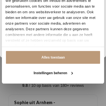
We gebruiken cookies om inhoud en advertenties te
DAGEN
UREN
MINUTEN
SECONDEN
look
personaliseren, om functies voor sociale media aan te
Nu tijdelijk 10% korting op
bieden en om ons websiteverkeer te analyseren. Ook
Breedte (cm)
23.6
delen we informatie over uw gebruik van onze site met
jouw vloer
Lengte (cm)
152
onze partners voor sociale media, adverteren en
analyseren. Deze partners kunnen deze gegevens
Vraag snel een offerte aan en bespaar direct.
Geschikt voor
combineren met andere informatie die u aan ze heeft
vloerverwarming
verstrekt of ze hebben verzameld op basis van uw
Bekijk plak PVC vloeren
gebruik van hun diensten.
Garantie
Alles toestaan
Instellingen beheren
Ervaringen van onze klanten
9.8
/ 10 op basis van 180+ reviews
Sophie uit Arnhem -
J