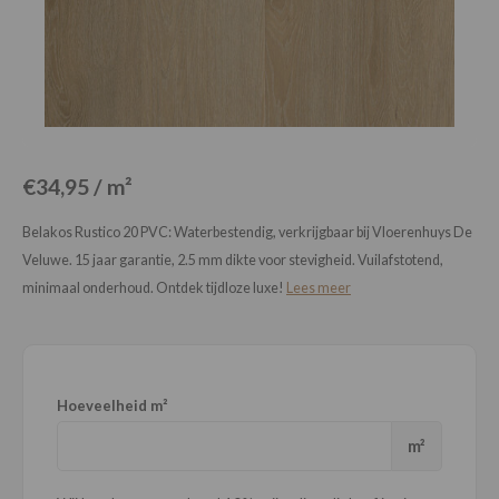
Loose Lay
Honga
€34,95 / m²
Belakos Rustico 20 PVC: Waterbestendig, verkrijgbaar bij Vloerenhuys De
Veluwe. 15 jaar garantie, 2.5 mm dikte voor stevigheid. Vuilafstotend,
minimaal onderhoud. Ontdek tijdloze luxe!
Lees meer
Hoeveelheid m²
m²