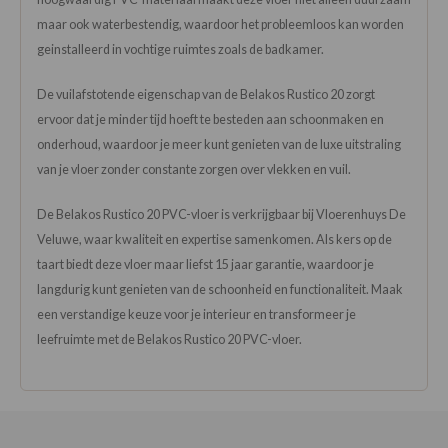
maar ook waterbestendig, waardoor het probleemloos kan worden
geinstalleerd in vochtige ruimtes zoals de badkamer.
De vuilafstotende eigenschap van de Belakos Rustico 20 zorgt
ervoor dat je minder tijd hoeft te besteden aan schoonmaken en
onderhoud, waardoor je meer kunt genieten van de luxe uitstraling
van je vloer zonder constante zorgen over vlekken en vuil.
De Belakos Rustico 20 PVC-vloer is verkrijgbaar bij Vloerenhuys De
Veluwe, waar kwaliteit en expertise samenkomen. Als kers op de
taart biedt deze vloer maar liefst 15 jaar garantie, waardoor je
langdurig kunt genieten van de schoonheid en functionaliteit. Maak
een verstandige keuze voor je interieur en transformeer je
leefruimte met de Belakos Rustico 20 PVC-vloer.