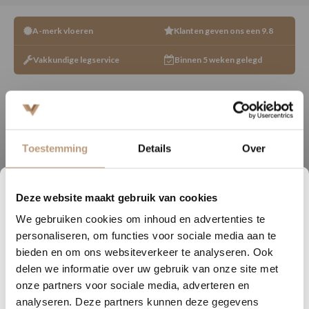
A-merk vloeren
Klanten geven ons een 9.8
Vakkundige legservice
Binnen 5 weken gelegd
Toestemming
Details
Over
Specificaties
Dikte (mm)
2.5
Deze website maakt gebruik van cookies
1
20
26
04
We gebruiken cookies om inhoud en advertenties te
Gebruikslaag (mm)
0.55
DAGEN
UREN
MINUTEN
SECONDEN
personaliseren, om functies voor sociale media aan te
Gebruiksklasse
project
Nu tijdelijk 10% korting op
bieden en om ons websiteverkeer te analyseren. Ook
delen we informatie over uw gebruik van onze site met
jouw vloer
Aantal m2 per pak
5.2
onze partners voor sociale media, adverteren en
look
hout
analyseren. Deze partners kunnen deze gegevens
Vraag snel een offerte aan en bespaar direct.