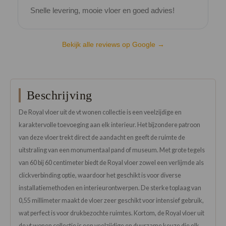
Snelle levering, mooie vloer en goed advies!
V
Bekijk alle reviews op Google →
Beschrijving
De Royal vloer uit de vt wonen collectie is een veelzijdige en
karaktervolle toevoeging aan elk interieur. Het bijzondere patroon
van deze vloer trekt direct de aandacht en geeft de ruimte de
uitstraling van een monumentaal pand of museum. Met grote tegels
van 60 bij 60 centimeter biedt de Royal vloer zowel een verlijmde als
clickverbinding optie, waardoor het geschikt is voor diverse
installatiemethoden en interieurontwerpen. De sterke toplaag van
0,55 millimeter maakt de vloer zeer geschikt voor intensief gebruik,
wat perfect is voor drukbezochte ruimtes. Kortom, de Royal vloer uit
de vt wonen collectie is een veelzijdige en duurzame keuze die elk