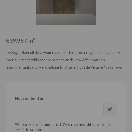
Loose Lay
Honga
€39,95 / m²
De Royal vloer uit de vt wonen collectie is een echte eyecatcher voor elk
interieur, met het bijzondere patroon en de look & feel van een
monumentaal pand. Verkrijgbaar bij Vloerenhuys de Veluwe."
Lees meer
Hoeveelheid m²
m²
Wij berekenen standaard 10% snijverlies, dit hoef je niet
zelf in te voeren.