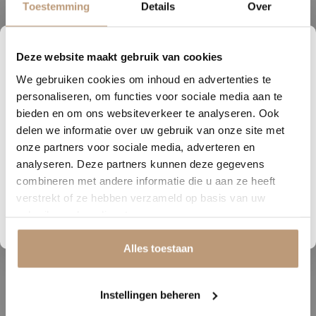
Toestemming
Details
Over
Snelle levering, mooie vloer en goed advies!
V
Deze website maakt gebruik van cookies
1
18
52
10
Bekijk alle reviews op Google →
We gebruiken cookies om inhoud en advertenties te
DAGEN
UREN
MINUTEN
SECONDEN
personaliseren, om functies voor sociale media aan te
Nu tijdelijk 10% korting op
bieden en om ons websiteverkeer te analyseren. Ook
delen we informatie over uw gebruik van onze site met
jouw vloer
Beschrijving
onze partners voor sociale media, adverteren en
De Belakos Palazzo is een hoogwaardige PVC vloer met een luxe
analyseren. Deze partners kunnen deze gegevens
Vraag snel een offerte aan en bespaar direct.
uitstraling. Verkrijgbaar in zowel rechte plank als visgraatpatroon en
combineren met andere informatie die u aan ze heeft
leverbaar als plak- of clickvariant. De clickuitvoering voldoet aan de
verstrekt of ze hebben verzameld op basis van uw
Bekijk plak PVC vloeren
gebruik van hun diensten.
10dB geluidsreductie-eis en is daardoor ideaal voor appartementen.
Een duurzame en onderhoudsvriendelijke vloer die perfect past in
Alles toestaan
elk interieur.
Instellingen beheren