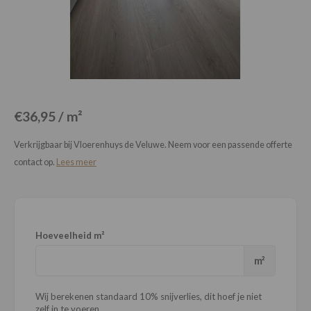
Loose Lay
Honga
€36,95 / m²
Verkrijgbaar bij Vloerenhuys de Veluwe. Neem voor een passende offerte
contact op.
Lees meer
Hoeveelheid m²
m²
Wij berekenen standaard 10% snijverlies, dit hoef je niet
zelf in te voeren.