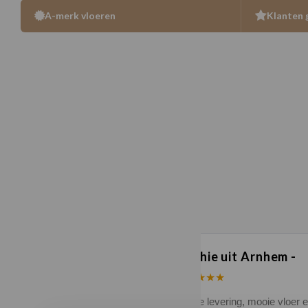
A-merk vloeren
Klanten 
n uit Zutphen
Sophie uit Arnhem -
★★
★★★★★
kwaliteit en duidelijke
Snelle levering, mooie vloer 