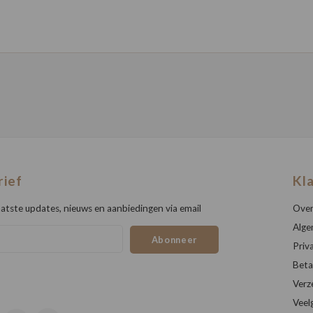
rief
Kl
atste updates, nieuws en aanbiedingen via email
Over
Alge
Abonneer
Priv
Beta
Verz
Veel