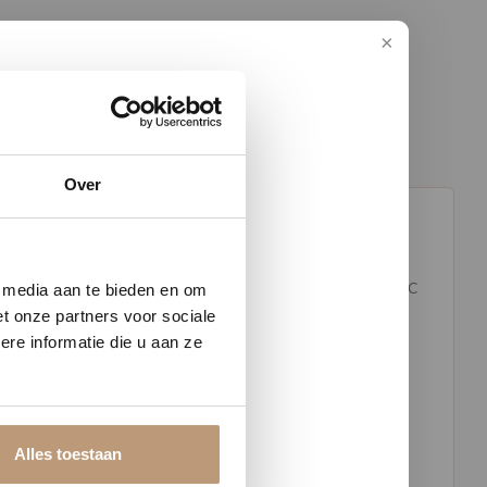
Over
w vloer
rschillende kleuren en sluit naadloos aan bij de bijpassende PVC
e media aan te bieden en om
t onze partners voor sociale
re informatie die u aan ze
n slijtvaste toplaag van 0,55 mm zijn de traptreden sterk,
Alles toestaan