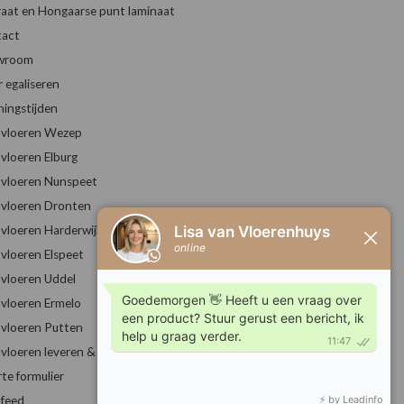
raat en Hongaarse punt laminaat
act
wroom
r egaliseren
ingstijden
vloeren Wezep
vloeren Elburg
vloeren Nunspeet
vloeren Dronten
vloeren Harderwijk
vloeren Elspeet
vloeren Uddel
vloeren Ermelo
vloeren Putten
vloeren leveren & leggen
rte formulier
feed