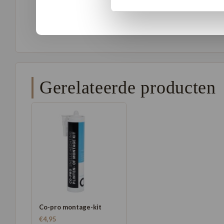
Eén dubbele overzettrede van 1420 x 550 mm, geschikt
Twee stootborden van 1420 x 180 mm, geschikt voor t
Gerelateerde producten
Co-pro montage-kit
€4,95