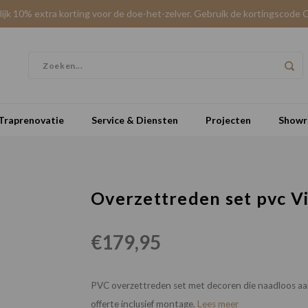
elijk 10% extra korting voor de doe-het-zelver. Gebruik de kortingscode 
Traprenovatie
Service & Diensten
Projecten
Show
Overzettreden set pvc Vi
€179,95
PVC overzettreden set met decoren die naadloos aa
offerte inclusief montage.
Lees meer