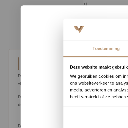
nicatie.
advies!
Toestemming
Beschrijving
Nu tij
Deze website maakt gebruik
Deze PVC overzettreden set is ontworpen om een perfect doorlope
We gebruiken cookies om inho
ons websiteverkeer te analys
vloer, waardoor de vloer eenvoudig doorgelegd kan worden op d
media, adverteren en analys
heeft verstrekt of ze hebben
De overzettreden zijn voorzien van een gepatenteerd systeem da
duurzaam en geschikt voor intensief dagelijks gebruik.
Eén verpakking bevat: