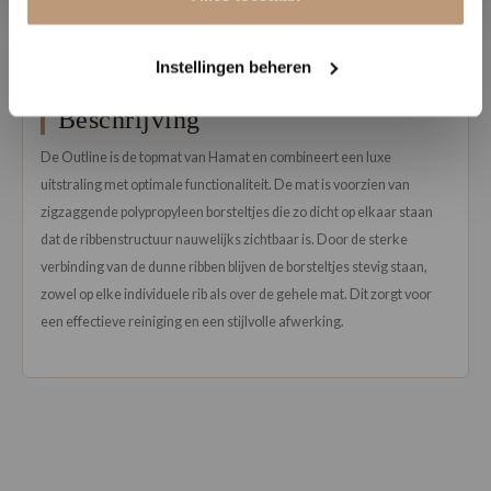
Bekijk alle reviews op Google →
Instellingen beheren
Beschrijving
De Outline is de topmat van Hamat en combineert een luxe
uitstraling met optimale functionaliteit. De mat is voorzien van
zigzaggende polypropyleen borsteltjes die zo dicht op elkaar staan
dat de ribbenstructuur nauwelijks zichtbaar is. Door de sterke
verbinding van de dunne ribben blijven de borsteltjes stevig staan,
zowel op elke individuele rib als over de gehele mat. Dit zorgt voor
een effectieve reiniging en een stijlvolle afwerking.