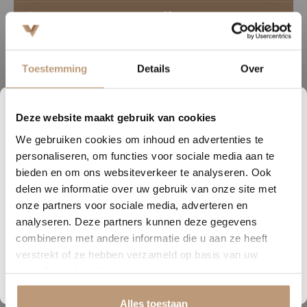
Vakkundige legservice
Binnen 5 weken gelegd
Toestemming
Details
Over
Deze website maakt gebruik van cookies
1
16
02
18
We gebruiken cookies om inhoud en advertenties te
DAGEN
UREN
MINUTEN
SECONDEN
Ervaringen van onze klanten
personaliseren, om functies voor sociale media aan te
Nu tijdelijk 10% korting op
bieden en om ons websiteverkeer te analyseren. Ook
9.8
/ 10 op basis van 180+ reviews
delen we informatie over uw gebruik van onze site met
jouw vloer
onze partners voor sociale media, adverteren en
Sophie uit Arnhem -
J
analyseren. Deze partners kunnen deze gegevens
Vraag snel een offerte aan en bespaar direct.
combineren met andere informatie die u aan ze heeft
★★★★★
verstrekt of ze hebben verzameld op basis van uw
Bekijk plak PVC vloeren
Snelle levering, mooie vloer en goed advies!
V
gebruik van hun diensten.
Alles toestaan