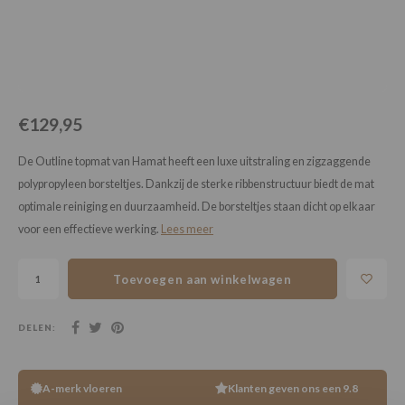
Loose Lay
Honga
€129,95
De Outline topmat van Hamat heeft een luxe uitstraling en zigzaggende
polypropyleen borsteltjes. Dankzij de sterke ribbenstructuur biedt de mat
optimale reiniging en duurzaamheid. De borsteltjes staan dicht op elkaar
voor een effectieve werking.
Lees meer
Toevoegen aan winkelwagen
DELEN:
A-merk vloeren
Klanten geven ons een 9.8