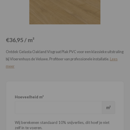
Loose Lay
Honga
€36,95 / m²
Ontdek Gelasta Oakland Visgraat Plak PVC voor een klassieke uitstraling
bij Vloerenhuys de Veluwe. Profiteer van professionele installatie.
Lees
meer
Hoeveelheid m²
m²
Wij berekenen standaard 10% snijverlies, dit hoef je niet
zelf in te voeren.