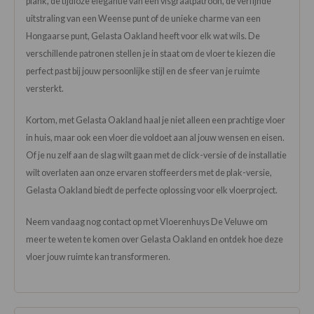
plank, de tijdloze elegantie van een visgraatpatroon, de verfijnde
uitstraling van een Weense punt of de unieke charme van een
Hongaarse punt, Gelasta Oakland heeft voor elk wat wils. De
verschillende patronen stellen je in staat om de vloer te kiezen die
perfect past bij jouw persoonlijke stijl en de sfeer van je ruimte
versterkt.
Kortom, met Gelasta Oakland haal je niet alleen een prachtige vloer
in huis, maar ook een vloer die voldoet aan al jouw wensen en eisen.
Of je nu zelf aan de slag wilt gaan met de click-versie of de installatie
wilt overlaten aan onze ervaren stoffeerders met de plak-versie,
Gelasta Oakland biedt de perfecte oplossing voor elk vloerproject.
Neem vandaag nog contact op met Vloerenhuys De Veluwe om
meer te weten te komen over Gelasta Oakland en ontdek hoe deze
vloer jouw ruimte kan transformeren.