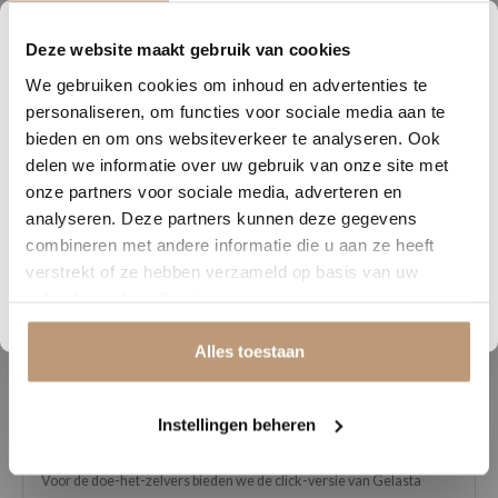
★★★★★
Snelle levering, mooie vloer en goed advies!
V
Deze website maakt gebruik van cookies
6
19
42
54
We gebruiken cookies om inhoud en advertenties te
DAGEN
UREN
MINUTEN
SECONDEN
personaliseren, om functies voor sociale media aan te
Bekijk alle reviews op Google →
Nu tijdelijk 10% korting op
bieden en om ons websiteverkeer te analyseren. Ook
delen we informatie over uw gebruik van onze site met
jouw vloer
onze partners voor sociale media, adverteren en
analyseren. Deze partners kunnen deze gegevens
Vraag snel een offerte aan en bespaar direct.
Beschrijving
combineren met andere informatie die u aan ze heeft
verstrekt of ze hebben verzameld op basis van uw
Gelasta Oakland: Een veelzijdige keuze voor jouw vloerproject
Bekijk plak PVC vloeren
gebruik van hun diensten.
Ben je op zoek naar een vloer die niet alleen stijlvol is, maar ook
gemakkelijk te installeren? Dan is Gelasta Oakland de perfecte
Alles toestaan
oplossing voor jou. Deze prachtige vloer is verkrijgbaar bij
Vloerenhuys De Veluwe en biedt verschillende opties om aan jouw
Instellingen beheren
specifieke behoeften te voldoen.
Voor de doe-het-zelvers bieden we de click-versie van Gelasta