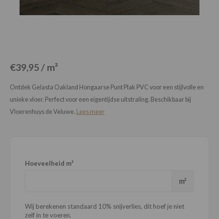
Loose Lay
Honga
€39,95 / m²
Ontdek Gelasta Oakland Hongaarse Punt Plak PVC voor een stijlvolle en
unieke vloer. Perfect voor een eigentijdse uitstraling. Beschikbaar bij
Vloerenhuys de Veluwe.
Lees meer
Hoeveelheid m²
m²
Wij berekenen standaard 10% snijverlies, dit hoef je niet
zelf in te voeren.