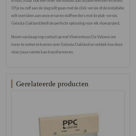
in huis, maar ook een vloer die voldoet aan al jouw wensen en eisen.
Of je nu zelf aan de slag wilt gaan met de click-versie of de installatie
wilt overlaten aan onze ervaren stoffeerders met de plak-versie,
Gelasta Oakland biedt de perfecte oplossing voor elk vloerproject.
Neem vandaag nog contact op met Vloerenhuys De Veluwe om
meer te weten te komen over Gelasta Oakland en ontdek hoe deze
vloer jouw ruimte kan transformeren.
Gerelateerde producten