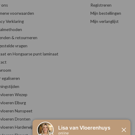
 ons
Registreren
mene voorwaarden
Mijn bestellingen
acy Verklaring
Mijn verlanglijst
almethoden
enden & retourneren
gestelde vragen
raat en Hongaarse punt laminaat
act
wroom
r egaliseren
ingstijden
vloeren Wezep
vloeren Elburg
vloeren Nunspeet
vloeren Dronten
vloeren Harderwijk