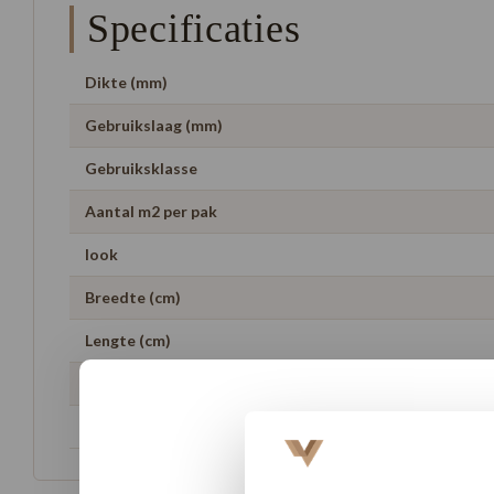
Specificaties
Dikte (mm)
Gebruikslaag (mm)
Gebruiksklasse
Aantal m2 per pak
look
Breedte (cm)
Lengte (cm)
Geschikt voor vloerverwarming
Garantie