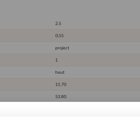
2.5
0.55
project
1
hout
11.70
53.80
ja
levenslang