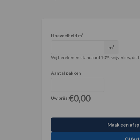
Hoeveelheid m²
m²
Wij berekenen standaard 10% snijverlies, dit ho
Aantal pakken
€0,00
Uw prijs:
Maak een afsp
Offert