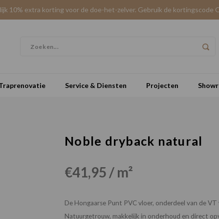
elijk 10% extra korting voor de doe-het-zelver. Gebruik de kortingscode 
Traprenovatie
Service & Diensten
Projecten
Show
Noble dryback natural
€41,95 / m²
De Hongaarse Punt PVC vloer, onderdeel van de VT wo
Natuurgetrouw, makkelijk in onderhoud en direct opv