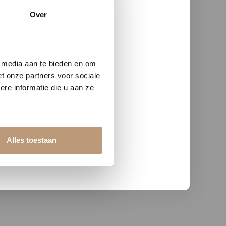
Over
w vloer
e media aan te bieden en om
t onze partners voor sociale
re informatie die u aan ze
Alles toestaan