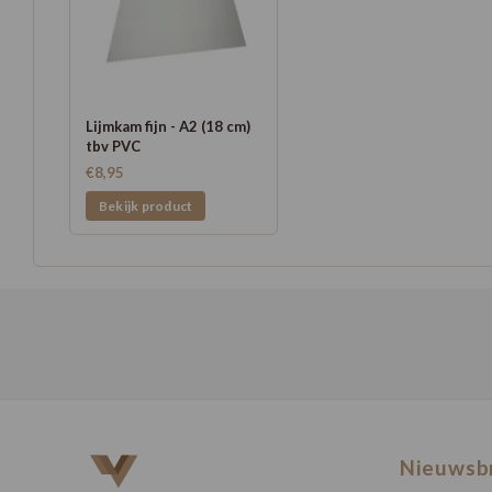
Lijmkam fijn - A2 (18 cm)
tbv PVC
€8,95
Bekijk product
Nieuwsb