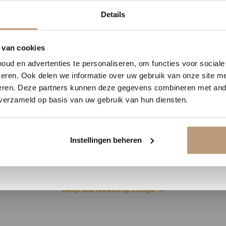
2
11
30
40
Details
DAGEN
UREN
MINUTEN
SECONDEN
delijk 10% korting op jou
 van cookies
Ervaringen van onze klanten
ud en advertenties te personaliseren, om functies voor social
Vraag snel een offerte aan en bespaar direct.
9.8
/ 10 op basis van 180+ reviews
eren. Ook delen we informatie over uw gebruik van onze site me
eren. Deze partners kunnen deze gegevens combineren met ande
 verzameld op basis van uw gebruik van hun diensten.
Jan uit Utrecht -
Bekijk plak PVC vloeren
★★★★★
Instellingen beheren
en goed
Vloer perfect gelegd, en de service
was top.
Bekijk alle reviews op Google →