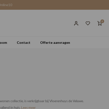
Online10
0
room
Contact
Offerte aanvragen
nen collectie, is verkrijgbaar bij Vloerenhuys de Veluwe.
allend in huis.
Lees meer