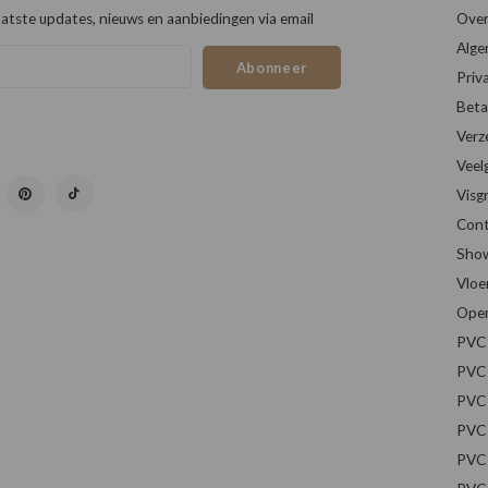
atste updates, nieuws en aanbiedingen via email
Over
Alge
Abonneer
Priv
Beta
Verz
Veel
Visg
Cont
Sho
Vloe
Open
PVC 
PVC 
PVC 
PVC 
PVC 