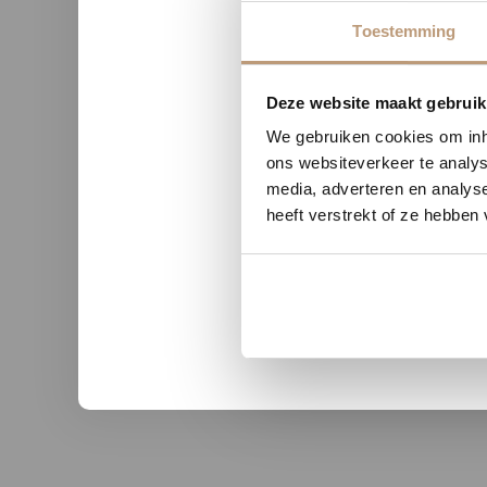
Toestemming
Nu tij
Deze website maakt gebruik
We gebruiken cookies om inho
ons websiteverkeer te analys
media, adverteren en analys
heeft verstrekt of ze hebben
n uit Zutphen
Sophie uit Arnhem -
★★
★★★★★
kwaliteit en duidelijke
Snelle levering, mooie vloer 
nicatie.
advies!