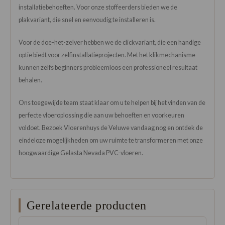
installatiebehoeften. Voor onze stoffeerders bieden we de
plakvariant, die snel en eenvoudig te installeren is.
Voor de doe-het-zelver hebben we de clickvariant, die een handige
optie biedt voor zelfinstallatieprojecten. Met het klikmechanisme
kunnen zelfs beginners probleemloos een professioneel resultaat
behalen.
Ons toegewijde team staat klaar om u te helpen bij het vinden van de
perfecte vloeroplossing die aan uw behoeften en voorkeuren
voldoet. Bezoek Vloerenhuys de Veluwe vandaag nog en ontdek de
eindeloze mogelijkheden om uw ruimte te transformeren met onze
hoogwaardige Gelasta Nevada PVC-vloeren.
Gerelateerde producten