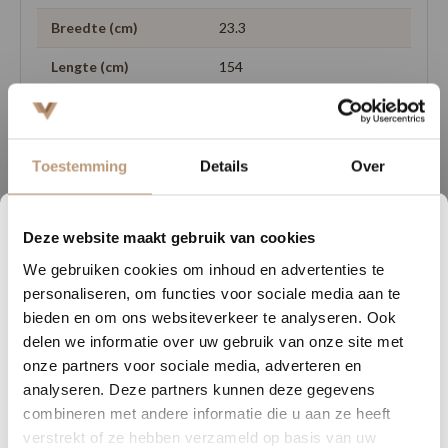
Breedte (cm)
23.3
Lengte (cm)
154
Geschikt voor
ja
vloerverwarming
25 jaar (huishoudelijk
Toestemming
Details
Over
Garantie
gebruik)
Deze website maakt gebruik van cookies
2
16
57
39
We gebruiken cookies om inhoud en advertenties te
DAGEN
UREN
MINUTEN
SECONDEN
personaliseren, om functies voor sociale media aan te
Ervaringen van onze klanten
Nu tijdelijk 10% korting op
bieden en om ons websiteverkeer te analyseren. Ook
delen we informatie over uw gebruik van onze site met
jouw vloer
9.8
/ 10 op basis van 180+ reviews
onze partners voor sociale media, adverteren en
analyseren. Deze partners kunnen deze gegevens
Vraag snel een offerte aan en bespaar direct.
combineren met andere informatie die u aan ze heeft
Sophie uit Arnhem -
J
verstrekt of ze hebben verzameld op basis van uw
Bekijk plak PVC vloeren