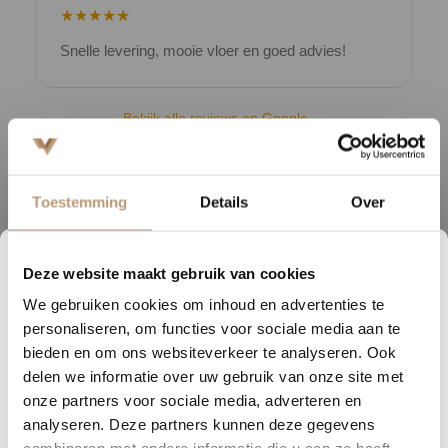
★★★★★
Snelle levering, mooie vloer en goed advies!
V
Bekijk alle reviews op Google →
Toestemming
Details
Over
Beschrijving
De Monastro collectie van Belakos biedt een perfecte combinatie
Deze website maakt gebruik van cookies
van stijl, duurzaamheid en veelzijdigheid. Deze hoogwaardige PVC-
2
07
06
06
vloer is beschikbaar in zowel visgraatpatroon als rechte planken,
We gebruiken cookies om inhoud en advertenties te
DAGEN
UREN
MINUTEN
SECONDEN
personaliseren, om functies voor sociale media aan te
waardoor je flexibiliteit hebt in het ontwerp van je interieur. Met zijn
Nu tijdelijk 10% korting op
bieden en om ons websiteverkeer te analyseren. Ook
natuurlijke houtlook en extra matte afwerking is de Monastro bijna
delen we informatie over uw gebruik van onze site met
niet van echt hout te onderscheiden.
jouw vloer
onze partners voor sociale media, adverteren en
Of je nu kiest voor het elegante visgraatpatroon, dat een tijdloze
analyseren. Deze partners kunnen deze gegevens
Vraag snel een offerte aan en bespaar direct.
uitstraling heeft, of voor de moderne, strakke rechte planken, deze