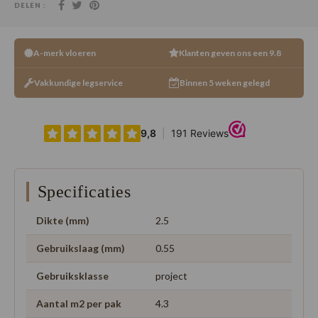
DELEN :
A-merk vloeren
Klanten geven ons een 9.8
Vakkundige legservice
Binnen 5 weken gelegd
Specificaties
Dikte (mm)
2.5
Gebruikslaag (mm)
0.55
Gebruiksklasse
project
Aantal m2 per pak
4.3