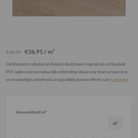
Loose Lay
Honga
€36,95 / m²
€43,95
De Monastro collectie van Belakos biedt zowel visgraat als rechte plank
PVC-opties met een natuurlijke uitstraling. Ideaal voor vloerverwarming
en eenvoudig in onderhoud. vraag vrijblijvend een offerte aan!
Lees meer
Hoeveelheid m²
m²