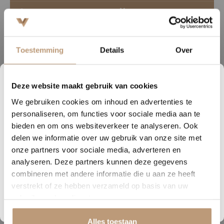
Vakkundige legservice
Binnen 5 weken gelegd
Toestemming
Details
Over
Deze website maakt gebruik van cookies
2
02
08
10
We gebruiken cookies om inhoud en advertenties te
DAGEN
UREN
MINUTEN
SECONDEN
Ervaringen van onze klanten
personaliseren, om functies voor sociale media aan te
Nu tijdelijk 10% korting op
bieden en om ons websiteverkeer te analyseren. Ook
9.8
/ 10 op basis van 180+ reviews
delen we informatie over uw gebruik van onze site met
jouw vloer
onze partners voor sociale media, adverteren en
Sophie uit Arnhem -
J
analyseren. Deze partners kunnen deze gegevens
Vraag snel een offerte aan en bespaar direct.
combineren met andere informatie die u aan ze heeft
★★★★★
verstrekt of ze hebben verzameld op basis van uw
Bekijk plak PVC vloeren
Snelle levering, mooie vloer en goed advies!
V
gebruik van hun diensten.
Alles toestaan