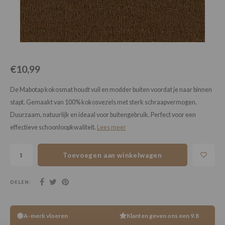
Loose Lay
Honga
€10,99
De Mabotap kokosmat houdt vuil en modder buiten voordat je naar binnen
stapt. Gemaakt van 100% kokosvezels met sterk schraapvermogen.
Duurzaam, natuurlijk en ideaal voor buitengebruik. Perfect voor een
effectieve schoonloopkwaliteit.
Lees meer
Toevoegen aan winkelwagen
DELEN:
A-merk vloeren
Klanten geven ons een 9.8