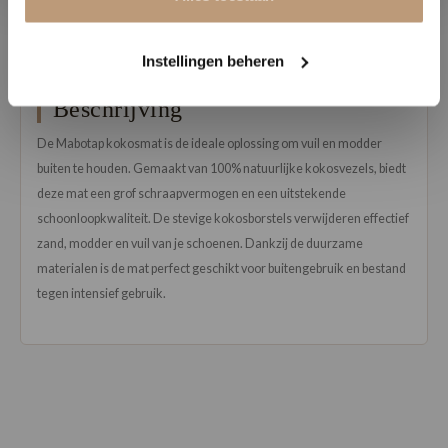
Bekijk alle reviews op Google →
Instellingen beheren
Beschrijving
De Mabotap kokosmat is de ideale oplossing om vuil en modder
buiten te houden. Gemaakt van 100% natuurlijke kokosvezels, biedt
deze mat een grof schraapvermogen en een uitstekende
schoonloopkwaliteit. De stevige kokosborstels verwijderen effectief
zand, modder en vuil van je schoenen. Dankzij de duurzame
materialen is de mat perfect geschikt voor buitengebruik en bestand
tegen intensief gebruik.