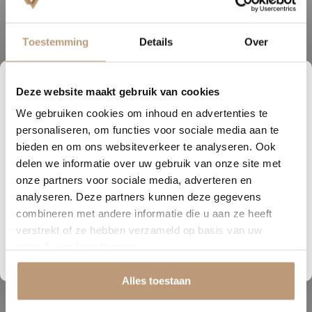
Toestemming
Details
Over
Deze website maakt gebruik van cookies
1
02
03
43
We gebruiken cookies om inhoud en advertenties te
DAGEN
UREN
MINUTEN
SECONDEN
Ervaringen van onze klanten
personaliseren, om functies voor sociale media aan te
Nu tijdelijk 10% korting op
bieden en om ons websiteverkeer te analyseren. Ook
9.8
/ 10 op basis van 180+ reviews
delen we informatie over uw gebruik van onze site met
jouw vloer
onze partners voor sociale media, adverteren en
analyseren. Deze partners kunnen deze gegevens
Vraag snel een offerte aan en bespaar direct.
Sophie uit Arnhem -
J
combineren met andere informatie die u aan ze heeft
★★★★★
verstrekt of ze hebben verzameld op basis van uw
Bekijk plak PVC vloeren
gebruik van hun diensten.
Snelle levering, mooie vloer en goed advies!
V
Alles toestaan
Bekijk alle reviews op Google →