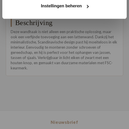
Instellingen beheren
Beschrijving
Deze wandhaak is niet alleen een praktische oplossing, maar
ook een verfijnde toevoeging aan een lattenwand. Dankzij het
minimalistische, Scandinavische design past hij moeiteloos in elk
interieur. Eenvoudig te monteren zonder schroeven of
gereedschap, en hij is perfect voor het ophangen van jassen,
tassen of sjaals. Verkrijgbaar in licht eiken of zwart met een
houten knop, en gemaakt van duurzame materialen met FSC-
keurmerk.
Nieuwsbrief