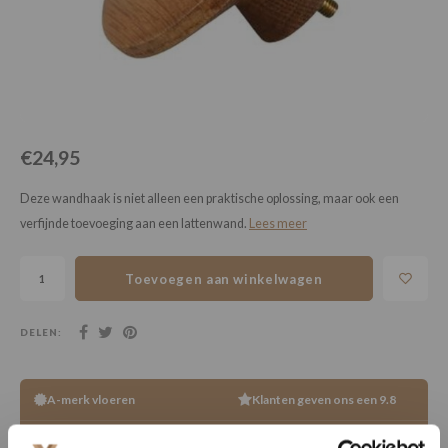
Loose Lay
Honga
€24,95
Deze wandhaak is niet alleen een praktische oplossing, maar ook een
verfijnde toevoeging aan een lattenwand.
Lees meer
Toevoegen aan winkelwagen
DELEN:
A-merk vloeren
Klanten geven ons een 9.8
Vakkundige legservice
Binnen 5 weken gelegd