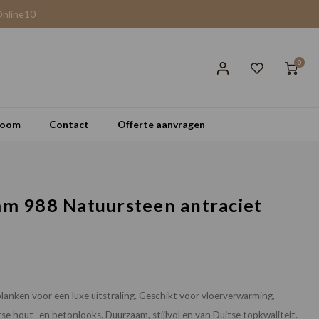
Online10
0
room
Contact
Offerte aanvragen
mm 988 Natuursteen antraciet
lanken voor een luxe uitstraling. Geschikt voor vloerverwarming,
rse hout- en betonlooks. Duurzaam, stijlvol en van Duitse topkwaliteit.