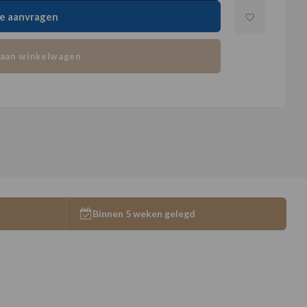
e aanvragen
aan winkelwagen
Binnen 5 weken gelegd