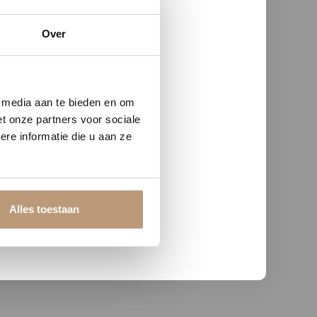
Over
w vloer
e media aan te bieden en om
t onze partners voor sociale
re informatie die u aan ze
Alles toestaan