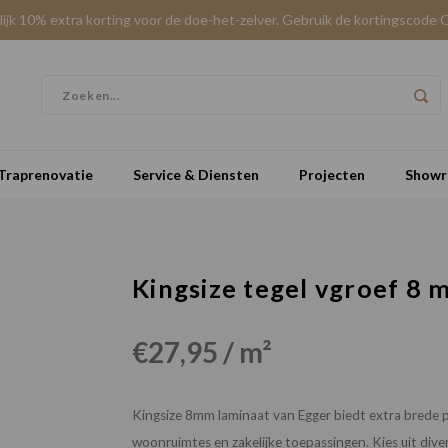
elijk 10% extra korting voor de doe-het-zelver. Gebruik de kortingscode 
Traprenovatie
Service & Diensten
Projecten
Show
Kingsize tegel vgroef 8 
€27,95 / m²
Kingsize 8mm laminaat van Egger biedt extra brede p
woonruimtes en zakelijke toepassingen. Kies uit dive