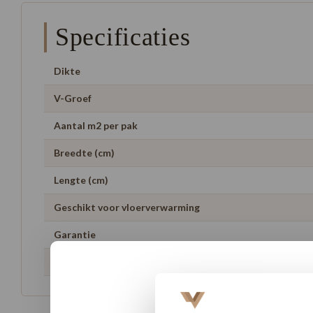
Specificaties
Dikte
V-Groef
Aantal m2 per pak
Breedte (cm)
Lengte (cm)
Geschikt voor vloerverwarming
Garantie
Artikelnummer