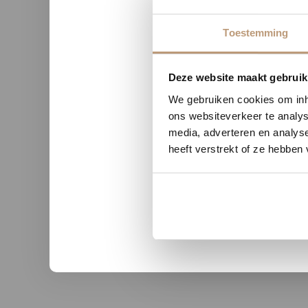
Toestemming
Nu tij
Deze website maakt gebruik
We gebruiken cookies om inho
ons websiteverkeer te analys
media, adverteren en analys
n uit Zutphen
Sophie uit Arnhem -
heeft verstrekt of ze hebben
★★
★★★★★
kwaliteit en duidelijke
Snelle levering, mooie vloer 
nicatie.
advies!