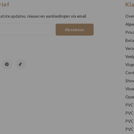
rief
Kl
atste updates, nieuws en aanbiedingen via email
Over
Alge
Abonneer
Priv
Beta
Verz
Veel
Visg
Cont
Sho
Vloe
Open
PVC 
PVC 
PVC 
PVC 