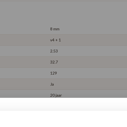
8 mm
v4 + 1
2.53
32.7
129
Ja
20 jaar