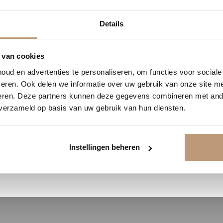
1
10
38
54
Details
DAGEN
UREN
MINUTEN
SECONDEN
Ervaringen van onze klanten
delijk 10% korting op jou
 van cookies
9.8
/ 10 op basis van 180+ reviews
ud en advertenties te personaliseren, om functies voor social
Vraag snel een offerte aan en bespaar direct.
eren. Ook delen we informatie over uw gebruik van onze site me
eren. Deze partners kunnen deze gegevens combineren met ande
Jan uit Utrecht -
 verzameld op basis van uw gebruik van hun diensten.
★★★★★
Bekijk plak PVC vloeren
en goed
Vloer perfect gelegd, en de service
Instellingen beheren
was top.
Bekijk alle reviews op Google →