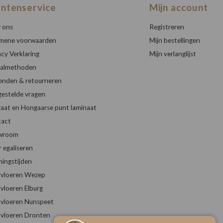
antenservice
Mijn account
 ons
Registreren
mene voorwaarden
Mijn bestellingen
acy Verklaring
Mijn verlanglijst
almethoden
enden & retourneren
gestelde vragen
raat en Hongaarse punt laminaat
act
wroom
r egaliseren
ingstijden
vloeren Wezep
vloeren Elburg
vloeren Nunspeet
vloeren Dronten