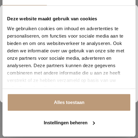
Deze website maakt gebruik van cookies
0
15
03
32
Beschrijving
We gebruiken cookies om inhoud en advertenties te
DAGEN
UREN
MINUTEN
SECONDEN
personaliseren, om functies voor sociale media aan te
James Vloerreiniger Beschermt & Herstelt is het ideale reinigings-
Nu tijdelijk 10% korting op
bieden en om ons websiteverkeer te analyseren. Ook
en onderhoudsproduct voor vloeren met oppervlakkige krasjes en
delen we informatie over uw gebruik van onze site met
jouw vloer
strepen. Deze alles-in reiniger verwijdert niet alleen vuil tijdens het
onze partners voor sociale media, adverteren en
dweilen, maar herstelt ook lichte beschadigingen en strepen,
analyseren. Deze partners kunnen deze gegevens
Vraag snel een offerte aan en bespaar direct.
waardoor je vloer er weer als nieuw uitziet. Het is de perfecte
combineren met andere informatie die u aan ze heeft
oplossing wanneer een extra beschermlaag zoals James Zijdemat of
verstrekt of ze hebben verzameld op basis van uw
James Extra Mat niet gewenst of mogelijk is.
Bekijk plak PVC vloeren
gebruik van hun diensten.
Gebruik James Vloerreiniger Beschermt & Herstelt volledig om
Alles toestaan
ervoor te zorgen dat alle oppervlakkige krasjes zijn hersteld. Daarna
kun je weer overstappen op James Vloerreiniger Schoon & Snel
Droog voor het dagelijks onderhoud.
Instellingen beheren
Flacon B in onze Keuzehulp, James Vloerreiniger Beschermt &