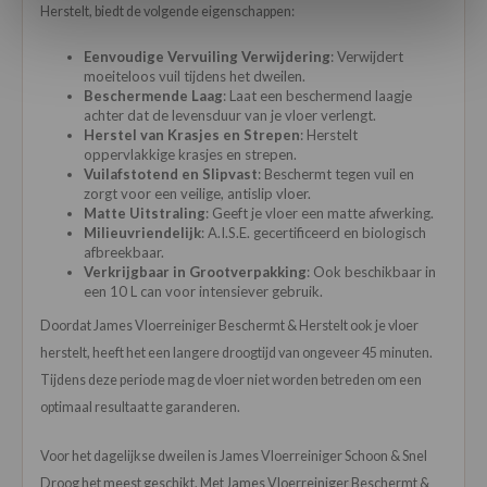
Herstelt, biedt de volgende eigenschappen:
Eenvoudige Vervuiling Verwijdering
: Verwijdert
moeiteloos vuil tijdens het dweilen.
Beschermende Laag
: Laat een beschermend laagje
achter dat de levensduur van je vloer verlengt.
Herstel van Krasjes en Strepen
: Herstelt
oppervlakkige krasjes en strepen.
Vuilafstotend en Slipvast
: Beschermt tegen vuil en
zorgt voor een veilige, antislip vloer.
Matte Uitstraling
: Geeft je vloer een matte afwerking.
Milieuvriendelijk
: A.I.S.E. gecertificeerd en biologisch
afbreekbaar.
Verkrijgbaar in Grootverpakking
: Ook beschikbaar in
een 10 L can voor intensiever gebruik.
Doordat James Vloerreiniger Beschermt & Herstelt ook je vloer
herstelt, heeft het een langere droogtijd van ongeveer 45 minuten.
Tijdens deze periode mag de vloer niet worden betreden om een
optimaal resultaat te garanderen.
Voor het dagelijkse dweilen is James Vloerreiniger Schoon & Snel
Droog het meest geschikt. Met James Vloerreiniger Beschermt &