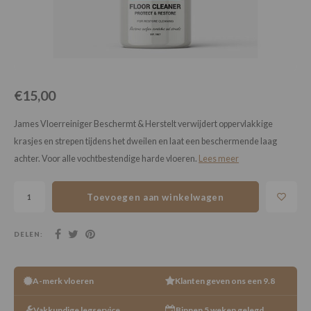
Loose Lay
Honga
€15,00
James Vloerreiniger Beschermt & Herstelt verwijdert oppervlakkige
krasjes en strepen tijdens het dweilen en laat een beschermende laag
achter. Voor alle vochtbestendige harde vloeren.
Lees meer
Toevoegen aan winkelwagen
DELEN:
A-merk vloeren
Klanten geven ons een 9.8
Vakkundige legservice
Binnen 5 weken gelegd