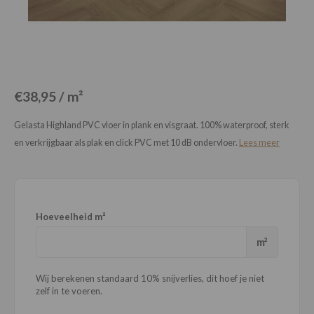
Loose Lay
Honga
€38,95 / m²
Gelasta Highland PVC vloer in plank en visgraat. 100% waterproof, sterk
en verkrijgbaar als plak en click PVC met 10 dB ondervloer.
Lees meer
Hoeveelheid m²
m²
Wij berekenen standaard 10% snijverlies, dit hoef je niet
zelf in te voeren.