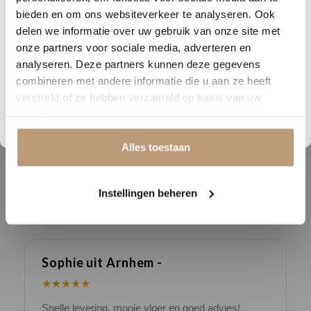
Breedte (cm)
15
Nu tijdelijk 10% korting op
bieden en om ons websiteverkeer te analyseren. Ook
Lengte (cm)
75
delen we informatie over uw gebruik van onze site met
jouw vloer
onze partners voor sociale media, adverteren en
Geschikt voor
ja
analyseren. Deze partners kunnen deze gegevens
Vraag snel een offerte aan en bespaar direct.
vloerverwarming
combineren met andere informatie die u aan ze heeft
Garantie
15
verstrekt of ze hebben verzameld op basis van uw
Bekijk plak PVC vloeren
gebruik van hun diensten.
Alles toestaan
Ervaringen van onze klanten
Instellingen beheren
9.8
/ 10 op basis van 180+ reviews
Sophie uit Arnhem -
J
★★★★★
Snelle levering, mooie vloer en goed advies!
V