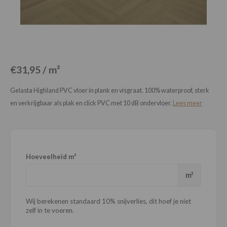
Loose Lay
Honga
€31,95 / m²
Gelasta Highland PVC vloer in plank en visgraat. 100% waterproof, sterk
en verkrijgbaar als plak en click PVC met 10 dB ondervloer.
Lees meer
Hoeveelheid m²
m²
Wij berekenen standaard 10% snijverlies, dit hoef je niet
zelf in te voeren.