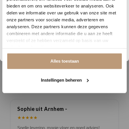
Breedte (cm)
15.15
Nu tijdelijk 10% korting op
bieden en om ons websiteverkeer te analyseren. Ook
Lengte (cm)
75.75
delen we informatie over uw gebruik van onze site met
jouw vloer
onze partners voor sociale media, adverteren en
Geschikt voor
ja
analyseren. Deze partners kunnen deze gegevens
Vraag snel een offerte aan en bespaar direct.
vloerverwarming
combineren met andere informatie die u aan ze heeft
Garantie
15
verstrekt of ze hebben verzameld op basis van uw
Bekijk plak PVC vloeren
gebruik van hun diensten.
Alles toestaan
Ervaringen van onze klanten
Instellingen beheren
9.8
/ 10 op basis van 180+ reviews
Sophie uit Arnhem -
J
★★★★★
Snelle levering, mooie vloer en goed advies!
V