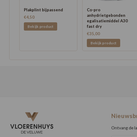
Plakplint bijpassend
Co-pro
anhydrietgebonden
€4,50
egalisatiemiddel A30
fast dry
Bekijk product
€35,00
Bekijk product
Nieuwsb
Ontvang de la