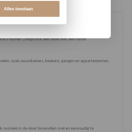
Alles toestaan
Stone Polymer Composite: een vloer met een harde
l spelen, zoals woonkamers, keukens, gangen en appartementen.
k-systeem is de vloer bovendien snel en eenvoudig te