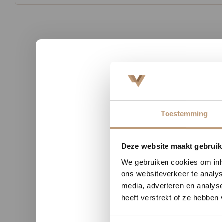
Toestemming
n uit Zutphen
Sophie uit Arnhem -
★★
★★★★★
Nu tij
Deze website maakt gebruik
kwaliteit en duidelijke
Snelle levering, mooie vloer 
We gebruiken cookies om inho
nicatie.
advies!
ons websiteverkeer te analys
media, adverteren en analys
heeft verstrekt of ze hebben