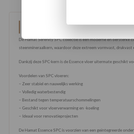
Beschrijving
De Hamat Serenity SPC collectie is een moderne en oersterke cl
steenmineraalkern, waardoor deze extreem vormvast, drukvast e
Dankzij deze SPC-kern is de Essence vloer uitermate geschikt v
Voordelen van SPC vloeren:
– Zeer stabiel en nauwelijks werking
– Volledig waterbestendig
– Bestand tegen temperatuurschommelingen
– Geschikt voor vloerverwarming en -koeling
– Ideaal voor renovatieprojecten
De Hamat Essence SPC is voorzien van een geïntegreerde ondervl