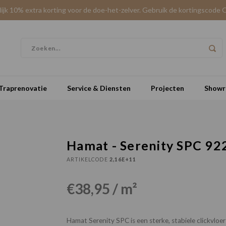
elijk 10% extra korting voor de doe-het-zelver. Gebruik de kortingscode 
Traprenovatie
Service & Diensten
Projecten
Show
Hamat - Serenity SPC 92
ARTIKELCODE
2,16E+11
€38,95 / m²
Hamat Serenity SPC is een sterke, stabiele clickvlo