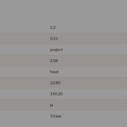
5.2
0.55
project
2.04
hout
22.80
149.20
ja
10 jaar