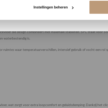
Instellingen beheren
ickvloer die design combineert met maximale stabiliteit. SPC staat voor 
n waterbestendig is.
oor ruimtes waar temperatuurverschillen, intensief gebruik of vocht een ro
oer, wat zorgt voor extra loopcomfort en geluidsdemping. Dankzij het clic