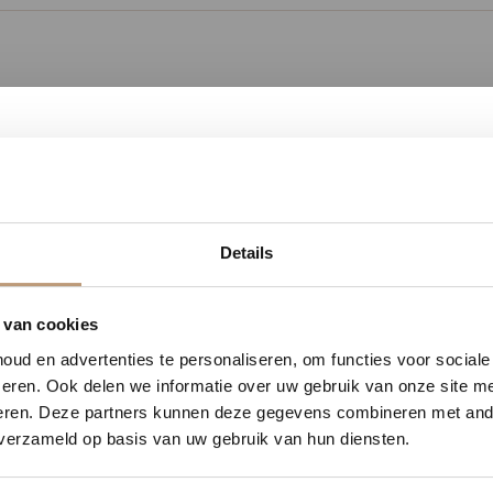
Ervaringen van onze klanten
9.8
/ 10 op basis van 180+ reviews
1
00
56
24
Details
Jan uit Utrecht -
DAGEN
UREN
MINUTEN
SECONDEN
★★★★★
delijk 10% korting op jou
 van cookies
en goed
Vloer perfect gelegd, en de service
ud en advertenties te personaliseren, om functies voor social
was top.
Vraag snel een offerte aan en bespaar direct.
eren. Ook delen we informatie over uw gebruik van onze site me
eren. Deze partners kunnen deze gegevens combineren met ande
Bekijk alle reviews op Google →
 verzameld op basis van uw gebruik van hun diensten.
Bekijk plak PVC vloeren