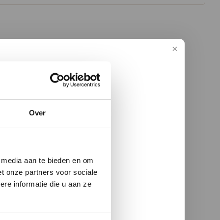
Over
w vloer
e media aan te bieden en om
t onze partners voor sociale
re informatie die u aan ze