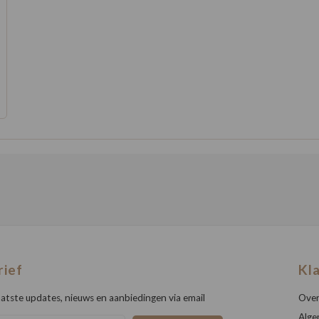
rief
Kl
atste updates, nieuws en aanbiedingen via email
Over
Alge