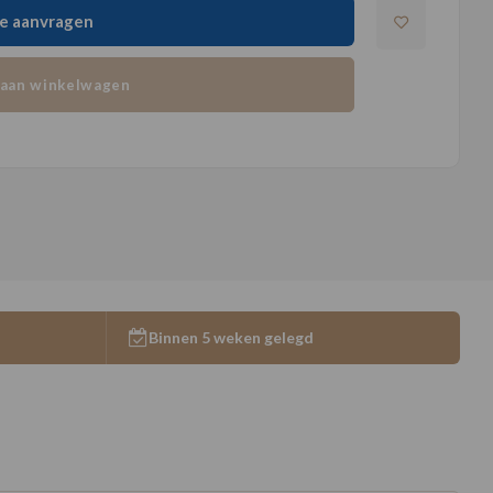
e aanvragen
aan winkelwagen
Binnen 5 weken gelegd