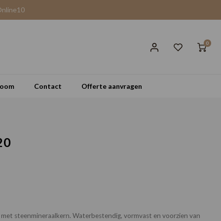
Online10
0
room
Contact
Offerte aanvragen
20
er met steenmineraalkern. Waterbestendig, vormvast en voorzien van