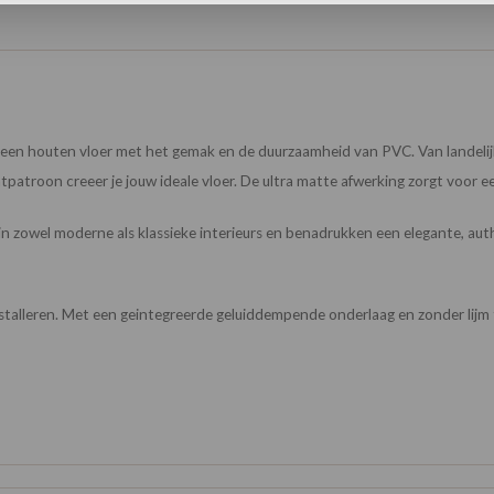
n een houten vloer met het gemak en de duurzaamheid van PVC. Van landelij
patroon creeer je jouw ideale vloer. De ultra matte afwerking zorgt voor een
in zowel moderne als klassieke interieurs en benadrukken een elegante, aut
nstalleren. Met een geintegreerde geluiddempende onderlaag en zonder lijm t