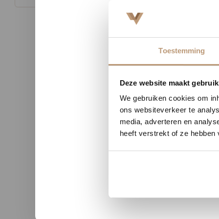
Toestemming
Nu tij
Deze website maakt gebruik
We gebruiken cookies om inho
ons websiteverkeer te analys
n uit Zutphen
Sophie uit Arnhem -
media, adverteren en analys
heeft verstrekt of ze hebben
★★
★★★★★
kwaliteit en duidelijke
Snelle levering, mooie vloer 
nicatie.
advies!