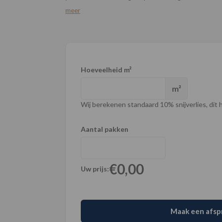
meer
Hoeveelheid m²
m²
Wij berekenen standaard 10% snijverlies, dit ho
Aantal pakken
€0,00
Uw prijs:
Maak een afsp