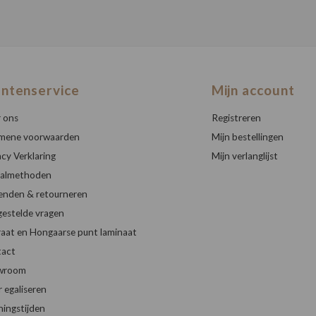
antenservice
Mijn account
 ons
Registreren
mene voorwaarden
Mijn bestellingen
acy Verklaring
Mijn verlanglijst
almethoden
enden & retourneren
gestelde vragen
raat en Hongaarse punt laminaat
act
wroom
r egaliseren
ingstijden