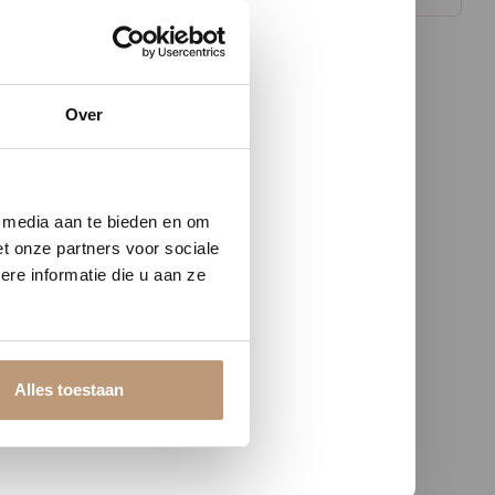
Over
w vloer
e media aan te bieden en om
t onze partners voor sociale
re informatie die u aan ze
Alles toestaan