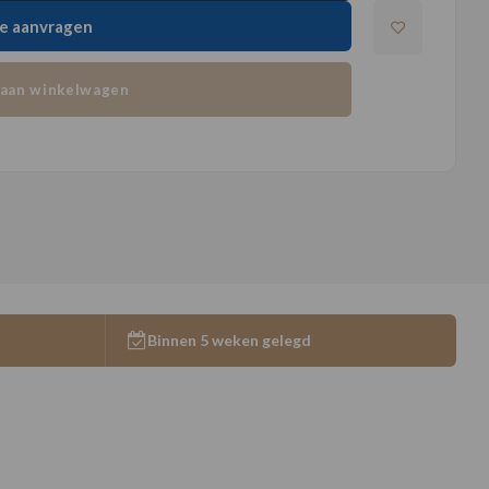
e aanvragen
aan winkelwagen
Binnen 5 weken gelegd