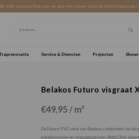
elijk 10% extra korting voor de doe-het-zelver. Gebruik de kortingscode 
Traprenovatie
Service & Diensten
Projecten
Show
Belakos Futuro visgraat X
€49,95 / m²
De Futuro PVC-serie van Belakos combineert de uitst
plankformaten en visgraatpatroon. Rigid Click vloe