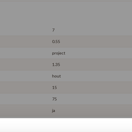
7
0.55
project
1.35
hout
15
75
ja
15 jaar