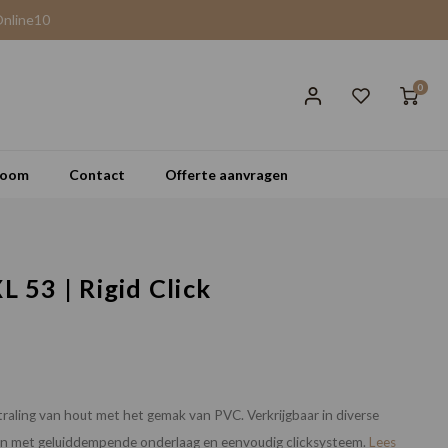
Online10
0
room
Contact
Offerte aanvragen
L 53 | Rigid Click
raling van hout met het gemak van PVC. Verkrijgbaar in diverse
ren met geluiddempende onderlaag en eenvoudig clicksysteem.
Lees