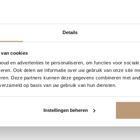
2
01
23
04
Details
DAGEN
UREN
MINUTEN
SECONDEN
Ervaringen van onze klanten
delijk 10% korting op jou
 van cookies
9.8
/ 10 op basis van 180+ reviews
ud en advertenties te personaliseren, om functies voor social
Vraag snel een offerte aan en bespaar direct.
eren. Ook delen we informatie over uw gebruik van onze site me
Jan uit Utrecht -
eren. Deze partners kunnen deze gegevens combineren met ande
 verzameld op basis van uw gebruik van hun diensten.
★★★★★
Bekijk plak PVC vloeren
en goed
Vloer perfect gelegd, en de service
was top.
Instellingen beheren
Bekijk alle reviews op Google →