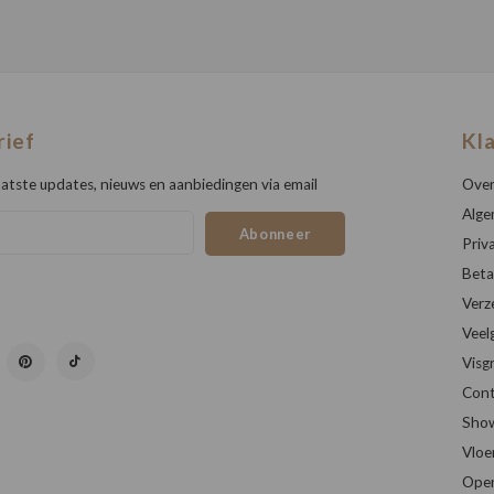
rief
Kl
atste updates, nieuws en aanbiedingen via email
Over
Alge
Abonneer
Priv
Beta
Verz
Veel
Visg
Cont
Sho
Vloe
Open