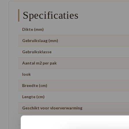
Specificaties
Dikte (mm)
Gebruikslaag (mm)
Gebruiksklasse
Aantal m2 per pak
look
Breedte (cm)
Lengte (cm)
Geschikt voor vloerverwarming
Garantie