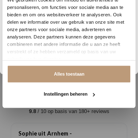
DAGEN
UREN
MINUTEN
SECONDEN
look
personaliseren, om functies voor sociale media aan te
Nu tijdelijk 10% korting op
bieden en om ons websiteverkeer te analyseren. Ook
Breedte (cm)
15.3
delen we informatie over uw gebruik van onze site met
jouw vloer
onze partners voor sociale media, adverteren en
Lengte (cm)
70.8
analyseren. Deze partners kunnen deze gegevens
Vraag snel een offerte aan en bespaar direct.
Geschikt voor
combineren met andere informatie die u aan ze heeft
vloerverwarming
verstrekt of ze hebben verzameld op basis van uw
Bekijk plak PVC vloeren
gebruik van hun diensten.
Garantie
Alles toestaan
Instellingen beheren
Ervaringen van onze klanten
9.8
/ 10 op basis van 180+ reviews
Sophie uit Arnhem -
J