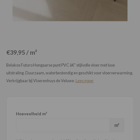
Loose Lay
Honga
€39,95 / m²
Belakos Futuro Hongaarse punt PVC â€“ stijlvolle vloer met luxe
uitstraling. Duurzaam, waterbestendig en geschikt voor vloerverwarming.
Verkrijgbaar bij Vloerenhuys de Veluwe.
Lees meer
Hoeveelheid m²
m²