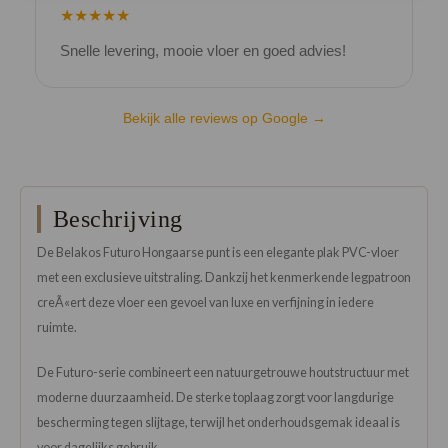
★★★★★
Snelle levering, mooie vloer en goed advies!
V
Bekijk alle reviews op Google →
Beschrijving
De Belakos Futuro Hongaarse punt is een elegante plak PVC-vloer
met een exclusieve uitstraling. Dankzij het kenmerkende legpatroon
creÃ«ert deze vloer een gevoel van luxe en verfijning in iedere
ruimte.
De Futuro-serie combineert een natuurgetrouwe houtstructuur met
moderne duurzaamheid. De sterke toplaag zorgt voor langdurige
bescherming tegen slijtage, terwijl het onderhoudsgemak ideaal is
voor dagelijks gebruik.