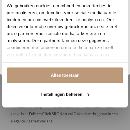
5
12
12
19
We gebruiken cookies om inhoud en advertenties te
Snelle levering, mooie vloer en goed advies!
V
DAGEN
UREN
MINUTEN
SECONDEN
personaliseren, om functies voor sociale media aan te
Nu tijdelijk 10% korting op
bieden en om ons websiteverkeer te analyseren. Ook
Bekijk alle reviews op Google →
delen we informatie over uw gebruik van onze site met
jouw vloer
onze partners voor sociale media, adverteren en
analyseren. Deze partners kunnen deze gegevens
Vraag snel een offerte aan en bespaar direct.
combineren met andere informatie die u aan ze heeft
Beschrijving
verstrekt of ze hebben verzameld op basis van uw
Bekijk plak PVC vloeren
gebruik van hun diensten.
De Fulham Click SRC PVC vloer benadert de uitstraling van een
echte houten vloer dankzij de natuurgetrouwe structuur en de extra
Alles toestaan
matte toplaag. Deze afwerking zorgt voor een rustige, stijlvolle look
die perfect past binnen zowel moderne als tijdloze interieurs.
Instellingen beheren
De collectie is verkrijgbaar in
zes warme kleuren
, variërend van
licht naturel tot diep donkerbruin. Voor wie een extra klassiek accent
zoekt, is de
Fulham Click SRC Natural Oak
ook verkrijgbaar in een
elegante
visgraatvariant
.