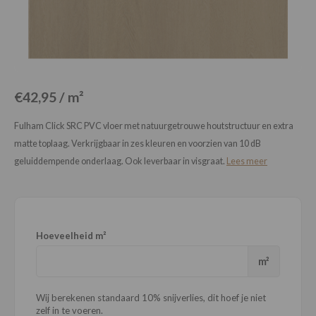
Loose Lay
Honga
€42,95 / m²
Fulham Click SRC PVC vloer met natuurgetrouwe houtstructuur en extra
matte toplaag. Verkrijgbaar in zes kleuren en voorzien van 10 dB
geluiddempende onderlaag. Ook leverbaar in visgraat.
Lees meer
Hoeveelheid m²
m²
Wij berekenen standaard 10% snijverlies, dit hoef je niet
zelf in te voeren.